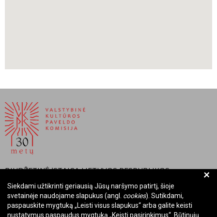
BIUDŽETINĖ ĮSTAIGA LIETUVOS RESPUBLIKOS
+
VALSTYBINĖ KULTŪROS PAVELDO KOMISIJA
Siekdami užtikrinti geriausią Jūsų naršymo patirtį, šioje
svetainėje naudojame slapukus (angl.
cookies
). Sutikdami,
Įmonės kodas: Juridinių asmenų registre 288700520
paspauskite mygtuką „Leisti visus slapukus“ arba galite keisti
Adresas: Rūdninkų g. 13, 01135 Vilnius
nustatymus paspaudus mygtuką „Keisti pasirinkimus“. Būtinųjų