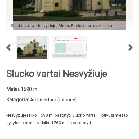
Slucko vartai Nesvyžiuje, Almos Bačiulienės nuotrauka
Slucko vartai Nesvyžiuje
Metai:
1690 m.
Kategorija:
Architektūra (istorinė)
Nesvyžiuje išliko 1690 m. pastatyti Slucko vartai – buvusi miesto
gynybinių statinių dalis. 1760 m. jie perstatyti.