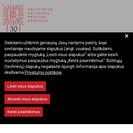
+
Siekdami užtikrinti geriausią Jūsų naršymo patirtį, šioje
BIUDŽETINĖ ĮSTAIGA LIETUVOS RESPUBLIKOS
svetainėje naudojame slapukus (angl.
cookies
). Sutikdami,
VALSTYBINĖ KULTŪROS PAVELDO KOMISIJA
paspauskite mygtuką „Leisti visus slapukus“ arba galite keisti
nustatymus paspaudus mygtuką „Keisti pasirinkimus“. Būtinųjų
Įmonės kodas: Juridinių asmenų registre 288700520
(techninių) slapukų negalėsite išjungti. Informacija apie slapukus
Adresas: Rūdninkų g. 13, 01135 Vilnius
skelbiama
Privatumo politikoje
.
Telefonas: +370 699 13972
El. paštas: komisija@vkpk.lt
Leisti visus slapukus
BENDRAUKIME
Atmesti visus slapukus
Keisti pasirinkimus
© 2026 Valstybinė kultūros paveldo komisija. Visos teisės saugomos.
Keisti slapukų nustatymus