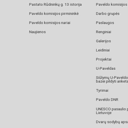
Pastato Rūdninkų g. 13 istorija
Paveldo komisijos
Paveldo komisijos pirmininkė
Darbo grupės
Paveldo komisijos nariai
Paslaugos
Naujienos
Renginiai
Galerijos
Leidiniai
Projektai
U-Paveldas
Siūlymų U-Paveld
bazei pildyti anket
Tyrimai
Paveldo DNR
UNESCO pasaulio 
Lietuvoje
Dvarų sodybų aps