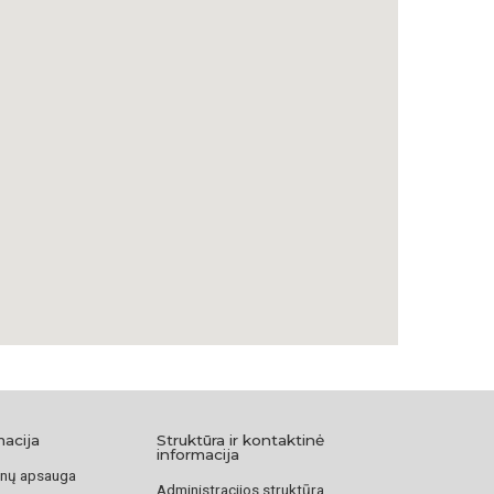
amai 1957 m. ir 2002 m. 2022 m. duomenimis, paskutinė
a yra
Providence of God Church
(Dievo Apvaizdos
e. Ji priklauso Lenkų Nacionalinės Katalikų Bažnyčios
i.
Tautinė Bažnyčia. Iš
https://www.lktb.org/home/about
macija
Struktūra ir kontaktinė
informacija
nų apsauga
Administracijos struktūra