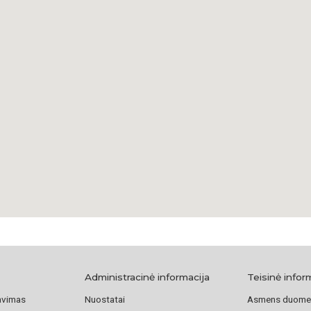
uždarytos atitink
likusi LTKB parapij
Bažnyčia) Skranton
Centrinei Diecezija
Lietuvių Katalikų 
Administracinė informacija
Teisinė infor
avimas
Nuostatai
Asmens duome