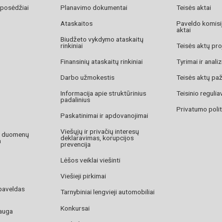
 posėdžiai
Planavimo dokumentai
Teisės aktai
Ataskaitos
Paveldo komisij
aktai
Biudžeto vykdymo ataskaitų
rinkiniai
Teisės aktų pro
Finansinių ataskaitų rinkiniai
Tyrimai ir anali
Darbo užmokestis
Teisės aktų pa
Informacija apie struktūrinius
Teisinio reguli
padalinius
Privatumo polit
Paskatinimai ir apdovanojimai
Viešųjų ir privačių interesų
o duomenų
deklaravimas, korupcijos
a
prevencija
Lėšos veiklai viešinti
Viešieji pirkimai
paveldas
Tarnybiniai lengvieji automobiliai
Konkursai
auga