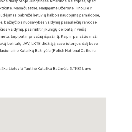
uvos diasporoje Jungtinėse Amerikos Valstijose, ypač
tikute, Masačusetse, Naujajame Džersyje, Ilinojuje ir
s judėjimas pabrėžė lietuvių kalbos naudojimą pamaldose,
ime, bažnyčios nuosavybės valdymą pasauliečių rankose,
ios valdymą, pasirinktinį kunigų celibatą ir viešą
s metu, taip pat ir privačią išpažintį. Kaip ir panašūs maži
akų bei italų JAV, LKTB didžiąją savo istorijos dalį buvo
Nacionaline Katalikų Bažnyčia (Polish National Catholic
kiška Lietuvių Tautinė Katalikų Bažnyčia (LTKB) buvo
krantone, Pensilvanijoje. Jos vienintelis vyskupas Jonas
ekruotas 1924 m. ir tarnavo iki savo mirties 1928 m.
do mišiolą ir kitas maldaknyges, periodinius leidinius bei
ą lietuvių kalba. Ji rėmė sekmadienio mokyklas, chorus,
 namus ir socialinės gerovės organizacijas savo nariams.
ečio lietuviai iš Jungtinių Amerikos Valstijų stengėsi
oje Lietuvoje. Tačiau šis judėjimas Lietuvoje neprigijo.
ijos Filadelfijoje ir Lorense, Masačusetse, buvo