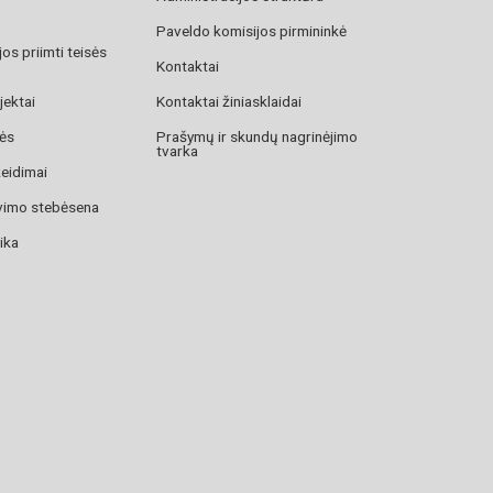
Paveldo komisijos pirmininkė
os priimti teisės
Kontaktai
jektai
Kontaktai žiniasklaidai
zės
Prašymų ir skundų nagrinėjimo
tvarka
žeidimai
avimo stebėsena
ika