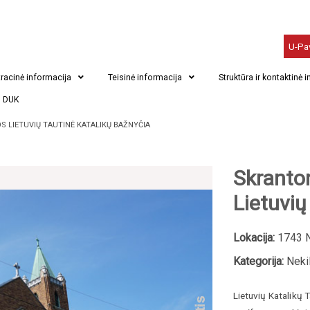
U-Pa
racinė informacija
Teisinė informacija
Struktūra ir kontaktinė 
DUK
 LIETUVIŲ TAUTINĖ KATALIKŲ BAŽNYČIA
Skranto
Lietuvių
Lokacija:
1743 N
Kategorija:
Nekil
Lietuvių Katalikų T