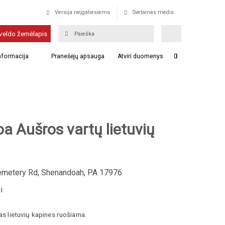
Versija neįgaliesiems
Svetainės medis
veldo žemėlapis
informacija
Pranešėjų apsauga
Atviri duomenys
a Aušros vartų lietuvių
metery Rd, Shenandoah, PA 17976
i
ias lietuvių kapines ruošiama.