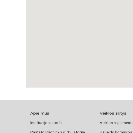
Apie mus
Veiklos sritys
Institucijos istorija
Veiklos reglament
Pastato Rūdninkų g. 13 istorija
Paveldo komisijos