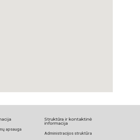
macija
Struktūra ir kontaktinė
informacija
nų apsauga
Administracijos struktūra