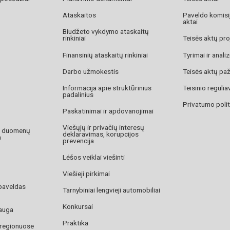
Ataskaitos
Paveldo komisij
aktai
Biudžeto vykdymo ataskaitų
rinkiniai
Teisės aktų pro
Finansinių ataskaitų rinkiniai
Tyrimai ir anali
Darbo užmokestis
Teisės aktų pa
Informacija apie struktūrinius
Teisinio reguli
padalinius
Privatumo polit
Paskatinimai ir apdovanojimai
Viešųjų ir privačių interesų
o duomenų
deklaravimas, korupcijos
a
prevencija
Lėšos veiklai viešinti
Viešieji pirkimai
paveldas
Tarnybiniai lengvieji automobiliai
Konkursai
auga
Praktika
 regionuose