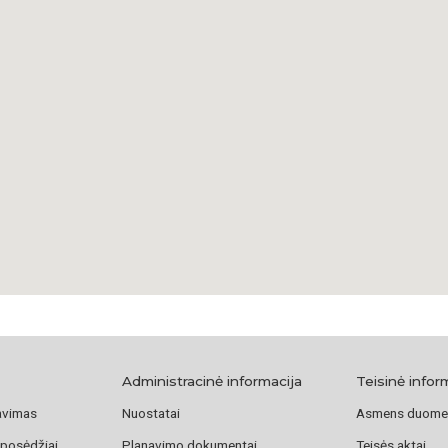
Administracinė informacija
Teisinė infor
avimas
Nuostatai
Asmens duome
 posėdžiai
Planavimo dokumentai
Teisės aktai