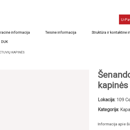
U-Pa
racinė informacija
Teisinė informacija
Struktūra ir kontaktinė 
DUK
ETUVIŲ KAPINĖS
Šenando
kapinės
Lokacija:
109 Ce
Kategorija:
Kapa
Informacija apie š