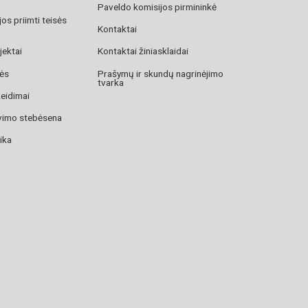
Paveldo komisijos pirmininkė
os priimti teisės
Kontaktai
jektai
Kontaktai žiniasklaidai
zės
Prašymų ir skundų nagrinėjimo
tvarka
žeidimai
avimo stebėsena
ika