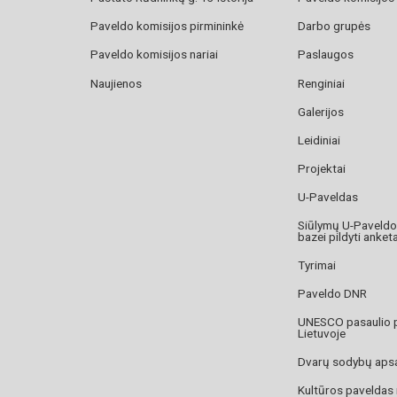
Paveldo komisijos pirmininkė
Darbo grupės
Paveldo komisijos nariai
Paslaugos
Naujienos
Renginiai
Galerijos
Leidiniai
Projektai
U-Paveldas
Siūlymų U-Paveld
bazei pildyti anket
Tyrimai
Paveldo DNR
UNESCO pasaulio 
Lietuvoje
Dvarų sodybų aps
Kultūros paveldas