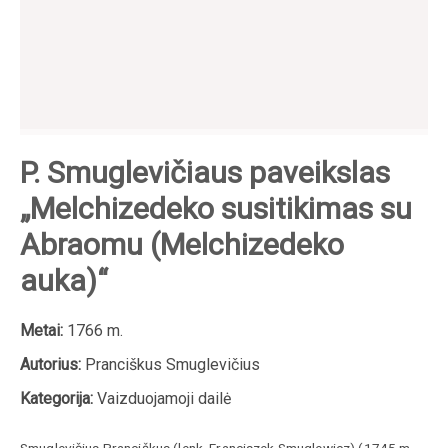
P. Smuglevičiaus paveikslas
„Melchizedeko susitikimas su
Abraomu (Melchizedeko
auka)“
Metai:
1766 m.
Autorius:
Pranciškus Smuglevičius
Kategorija:
Vaizduojamoji dailė
Smuglevičius
Pranciškus
(lenk.
Franciszek
Smuglewicz
) (
1745 m.