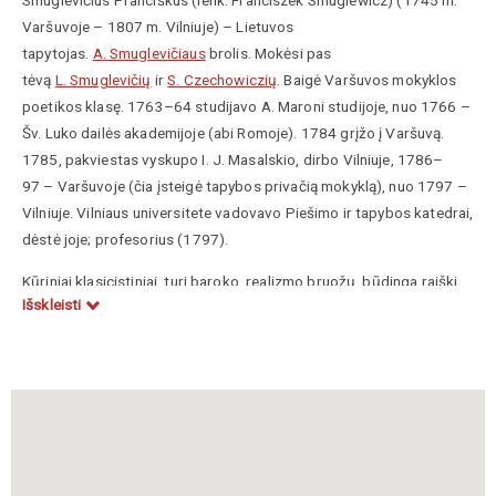
Varšuvoje –
1807 m.
Vilniuje) –
Lietuvos
tapytojas
.
A. Smuglevičiaus
brolis. Mokėsi pas
tėvą
L. Smuglevičių
ir
S. Czechowiczių
. Baigė Varšuvos mokyklos
poetikos klasę. 1763–64 studijavo A. Maroni studijoje, nuo 1766 –
Šv. Luko dailės akademijoje (abi Romoje). 1784 grįžo į Varšuvą.
1785, pakviestas vyskupo I. J. Masalskio, dirbo Vilniuje, 1786–
97 – Varšuvoje (čia įsteigė tapybos privačią mokyklą), nuo 1797 –
Vilniuje. Vilniaus universitete vadovavo Piešimo ir tapybos katedrai,
dėstė joje; profesorius (1797).
Kūriniai klasicistiniai, turi baroko, realizmo bruožų, būdinga raiški,
Išskleisti
detalizuota, dažniausiai daugiafigūrė, kompozicija, tikslus piešinys,
blyškus rusvas koloritas. Istorinės, buitinės tematikos
kompozicijose reiškiamos tautos ir asmens laisvės, pasiaukojimo
visuomenės labui idėjos; vieni portretai reprezentaciniai,
idealizuojantys vaizduojamą asmenį, kiti pasižymi subtilia
psichologine charakteristika. P. Smuglevičiaus kūryba ir
pedagoginė veikla turėjo didelę įtaką lietuvių dailės plėtotei.