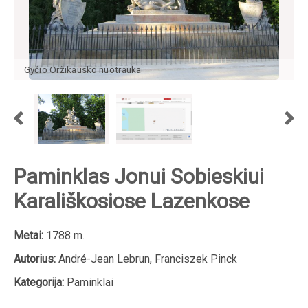
Gyčio Oržikausko nuotrauka
Paminklas Jonui Sobieskiui
Karališkosiose Lazenkose
Metai:
1788 m.
Autorius:
André-Jean Lebrun, Franciszek Pinck
Kategorija:
Paminklai