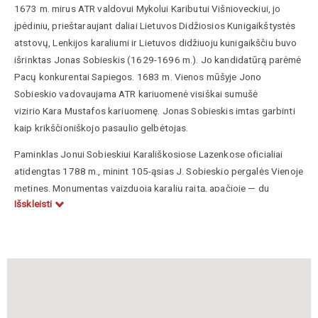
1673 m. mirus ATR valdovui Mykolui Kaributui Višnioveckiui, jo
įpėdiniu,
prieštaraujant daliai Lietuvos Didžiosios Kunigaikštystės
atstovų,
Lenkijos karaliumi ir Lietuvos didžiuoju kunigaikščiu
buvo
išrinktas
Jonas Sobieskis
(1629-1696 m.)
. Jo kandidatūrą parėmė
Pacų
konkurentai
Sapiegos
. 1683 m. Vienos mūšyje Jono
Sobieskio vadovaujama ATR kariuomenė visiškai sumušė
vizirio Kara Mustafos kariuomenę. Jonas Sobieskis imtas garbinti
kaip krikščioniškojo pasaulio gelbėtojas.
Paminklas Jonui Sobieskiui Karališkosiose Lazenkose oficialiai
atidengtas 1788 m., minint 105-ąsias J. Sobieskio pergalės Vienoje
metines. Monumentas vaizduoja karalių raitą, apačioje — du
Išskleisti
parpuolę turkai. Sobieskis apsirengęs kaip senovės romėnų karys.
Paminklo raišką sukūrė prancūzų skulptorius André-Jean Lebrun, o
įgyvendino Franciszek Pinck. Jis buvo nukaltas iš smiltainio bloko,
kuris buvo paruoštas Jonui III Sobieskiui dar gyvam esant.
Skulptūra atidengta Stanislovo Augusto Poniatovskio valdymo
metu. Abiejų Tautų Respublikos karalius labai gerbė Joną Sobieskį.
Tuo metu Rusija ir Turkija kariavo, todėl 1787 m. pastatytas