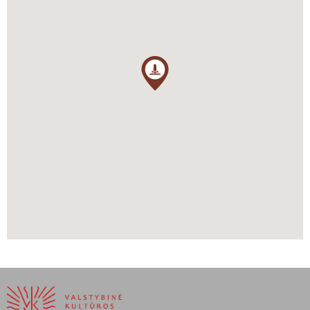
paminklas turėjo atspindėti prieš turkus nukreiptas nuotaikas. S. A.
Poniatovskis tokiu būdu tikėjosi apsaugoti ATR nuo tolimesnių
padalijimų.
Matulevičius Algirdas, Tyla Antanas,
https://www.vle.lt/straipsnis/jonas-sobieskis/
https://www.lazienki-krolewskie.pl/en/pomniki/pomnik-jana-iii-
sobieskiego