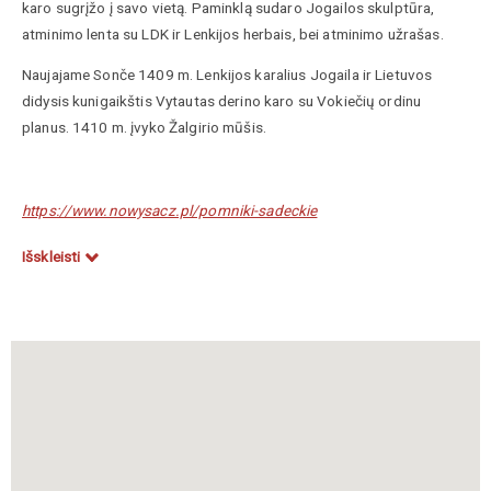
karo sugrįžo į savo vietą. Paminklą sudaro Jogailos skulptūra,
atminimo lenta su LDK ir Lenkijos herbais, bei atminimo užrašas.
Naujajame Sonče 1409 m. Lenkijos karalius Jogaila ir Lietuvos
didysis kunigaikštis Vytautas derino karo su Vokiečių ordinu
planus. 1410 m. įvyko Žalgirio mūšis.
https://www.nowysacz.pl/pomniki-sadeckie
https://www.vle.lt/straipsnis/nowy-sacz
Išskleisti