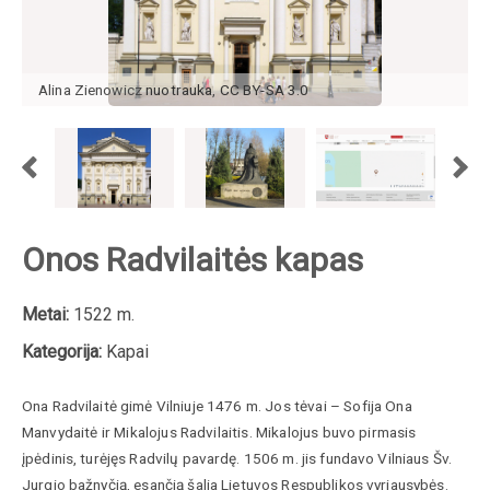
Alina Zienowicz
nuotrauka
,
CC BY-SA 3.0
Onos Radvilaitės kapas
Metai:
1522 m.
Kategorija:
Kapai
Ona Radvilaitė gimė Vilniuje
1476 m. Jos tėvai – Sofija Ona
Manvydaitė ir Mikalojus Radvilaitis. Mikalojus buvo
pirmasis
įpėdinis, turėjęs Radvilų pavardę. 1506 m. jis fundavo Vilniaus Šv.
Jurgio bažnyčią, esančią šalia Lietuvos Respublikos vyriausybės.