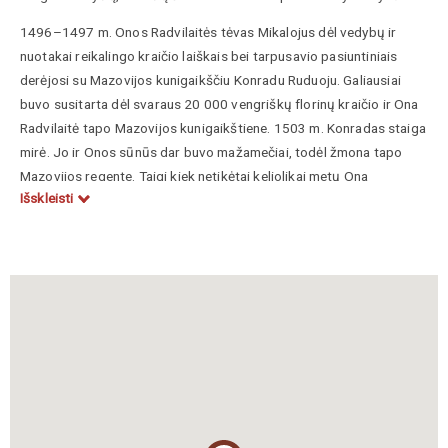
1496–1497 m.
Onos Radvilaitės tėvas Mikalojus
dėl vedybų ir
nuotakai reikalingo kraičio laiškais bei tarpusavio pasiuntiniais
derėjosi su Mazovijos kunigaikščiu Konradu Ruduoju. Galiausiai
buvo susitarta dėl svaraus 20 000 vengriškų florinų kraičio ir Ona
Radvilaitė tapo Mazovijos kunigaikštiene.
1503 m. Konradas staiga
mirė. Jo ir Onos sūnūs dar buvo mažamečiai, todėl žmona tapo
Mazovijos regente. Taigi kiek netikėtai keliolikai metų Ona
Išskleisti
Radvilaitė tapo faktine visos kunigaikštystės valdove. Ji mirė 1522
m., palaidota Varšuvos Šv. Onos bažnyčioje. J
i buvo
viena šios
bažnyčios fundatorių.
Onai Radvilaitei atminti pastatytas paminklas Mazovijos Ostruvos
mieste, Lenkijoje.
https://www.lrt.lt/naujienos/lietuvoje/2/1175666/istorija-isbando-
jus-suzinokite-sestojo-testo-apie-radvilas-teisingus-atsakymus-ir-
nugaletoja