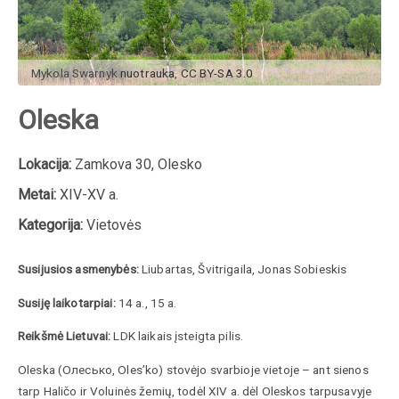
Mykola Swarnyk
nuotrauka
,
CC BY-SA 3.0
Oleska
Lokacija:
Zamkova 30, Olesko
Metai:
XIV-XV a.
Kategorija:
Vietovės
Susijusios asmenybės:
Liubartas, Švitrigaila, Jonas Sobieskis
Susiję laikotarpiai:
14 a., 15 a.
Reikšmė Lietuvai:
LDK laikais įsteigta pilis.
Oleska (Олесько, Oles’ko) stovėjo svarbioje vietoje – ant sienos
tarp Haličo ir Voluinės žemių, todėl XIV a. dėl Oleskos tarpusavyje