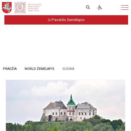
U-Paveldo žemėlapis
PRADŽIA
WORLD ŽEMĖLAPIS
OLESKA