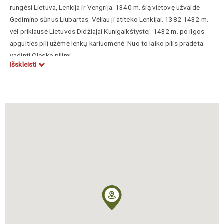
rungėsi Lietuva, Lenkija ir Vengrija. 1340 m. šią vietovę užvaldė
Gedimino sūnus Liubartas. Vėliau ji atiteko Lenkijai. 1382-1432 m.
vėl priklausė Lietuvos Didžiajai Kunigaikštystei. 1432 m. po ilgos
apgulties pilį užėmė lenkų kariuomenė. Nuo to laiko pilis pradėta
vadinti Olesko pilimi.
Išskleisti
XVI a. pilis perstatyta į renesansinę rezidenciją. 1629 m. čia gimė
būsimas Abiejų Tautų Respublikos valdovas Jonas Sobieskis. Po
pirmojo ATR padalijimo Oleska atiteko austrams.
1975 m. restauruotoje pilyje atidarytas muziejus ir paveikslų
galerija – Lvovo paveikslų galerijos filialas. Muziejuje gausu unikalių
dailės paminklų. Muziejuje įrengta XIV-XVIII a. vakarų Ukrainos
dailės ir kultūros istorijai skirta ekspozicija – itin aktuali ir Lietuvos
kultūros paveldo požiūriu.
Vitkauskaitė, Dalia, Lietuvos paveldo Ukrainoje inventorinis
sąrašas, 2008