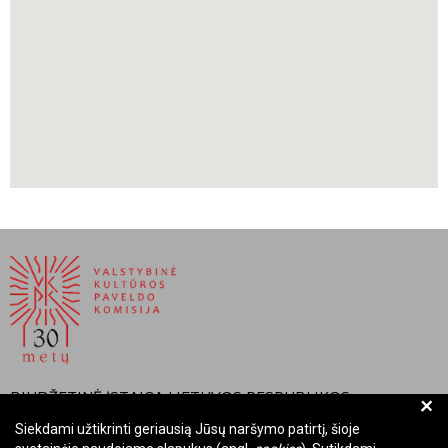
Račiūnaitė, Tojana, Vadovas po Lietuvos Didžiąją Kunigaikštystę,
sudarytojos Aistė Paliušytė ir Irena Vaišvilaitė, Vilnius, Lietuvos
kultūros tyrimų institutas, 2012
BIUDŽETINĖ ĮSTAIGA LIETUVOS RESPUBLIKOS
+
VALSTYBINĖ KULTŪROS PAVELDO KOMISIJA
Siekdami užtikrinti geriausią Jūsų naršymo patirtį, šioje