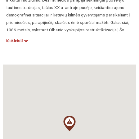
tautines tradicijas, tačiau XX a. antroje pusėje, keičiantis rajono
demografinei situacijai ir lietuvių kilmės gyventojams persikeliant į
priemiesčius, parapijiečių skaičius ėmė sparčiai mažėti. Galiausiai,
1986 metais, vykstant Olbanio vyskupijos restruktūrizacijai, Šv.
Jurgio lietuvių bažnyčia buvo oficialiai uždaryta.
Išskleisti
Architektūriniu požiūriu Olbanio Šv. Jurgio bažnyčia yra itin savitas
objektas, Amerikos lietuvių išeivijos istorijoje dažnai vadinamas
„rūsio bažnyčia“ (angl.
basement church
). Pastatas yra vientisas
plytų mūro statinys, pasižymintis kukliomis, tačiau tvirtomis
formomis. Įdomu tai, kad dabartinė struktūra buvo suprojektuota
tik kaip apatinė grandiozinio neogotikinio projekto dalis, ant kurios
vėliau turėjo iškilti pagrindinė šventovė. Kadangi bendruomenei
pritrūko lėšų pilnam projektui įgyvendinti, o vėliau poreikiai
pasikeitė, pastatas taip ir liko vieno aukšto, su nedideliu
dekoratyviniu varpinės bokšteliu virš pagrindinio įėjimo. Nors
eksterjeras nėra puošnus, jis simbolizuoja to meto imigrantų
pragmatiškumą ir sugebėjimą susikurti dvasinę erdvę turint ribotus
išteklius.