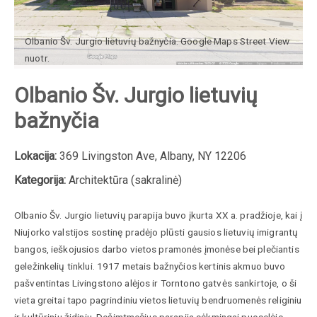
Olbanio Šv. Jurgio lietuvių bažnyčia. Google Maps Street View
nuotr.
Olbanio Šv. Jurgio lietuvių
bažnyčia
Lokacija:
369 Livingston Ave, Albany, NY 12206
Kategorija:
Architektūra (sakralinė)
Olbanio Šv. Jurgio lietuvių parapija buvo įkurta XX a. pradžioje, kai į
Niujorko valstijos sostinę pradėjo plūsti gausios lietuvių imigrantų
bangos, ieškojusios darbo vietos pramonės įmonėse bei plečiantis
geležinkelių tinklui. 1917 metais bažnyčios kertinis akmuo buvo
pašventintas Livingstono alėjos ir Torntono gatvės sankirtoje, o ši
vieta greitai tapo pagrindiniu vietos lietuvių bendruomenės religiniu
ir kultūriniu židiniu. Dešimtmečius parapija sėkmingai puoselėjo