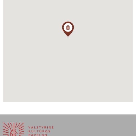
Vokiečių okupacijos metais lietuvių pogrindžiui rūpėjo ryšiai su
laisvuoju pasauliu, galimybės perduoti Vakarams informaciją apie
padėtį okupuotoje Lietuvoje ar netgi sulaukti iš ten kokios nors
pagalbos. 1943 m. kilo mintis pasiųsti į neutralią Švediją
pogrindžio atstovus. Šiai slaptai misijai Lietuvos laisvės kovotojų
sąjunga buvo numačiusi visai kitą asmenį, kuris vadovybės
posėdyje šio uždavinio atsisakė. Padėtį išgelbėjo Vokietaitis, pats
pasisiūlęs žengti šį rizikingą žingsnį. Tokiai tinkamai kandidatūrai
buvo vienbalsiai pritarta – tuomet jau subrendęs 34 m. jaunuolis,
sportininkas, išsilavinęs, mokantis kelias užsienio kalbas, ne kartą
lankęsis Švedijoje.
Plaukimas į Švediją mažu žvejų laiveliu per vokiečių kontroliuojamą
Baltijos jūrą tuo metu nebuvo tik lengva poilsinė kelionė, ji
pareikalavo gero pasiruošimo, ryšių su estų bei latvių pogrindžio
dalyviais, finansinių išteklių, ir, žinoma, fizinės bei dvasinės
ištvermės. Tik iš ketvirto karto pavyko pirmoji kelionė į Švediją
1943 m. Tų pačių metų gruodį jis vėl paslapčia grįžo atgal į Lietuvą
sutvarkyti slapto radijo ir pašto ryšio su Lietuvos pogrindžiu ir dar