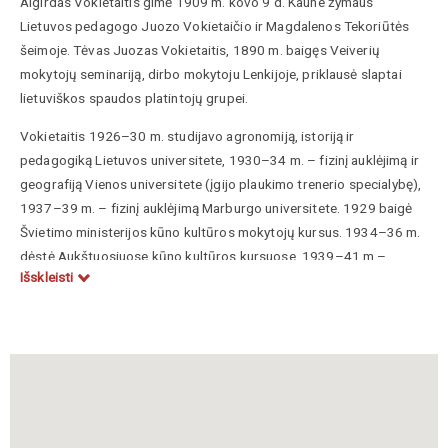
Algirdas Vokietaitis gimė 1909 m. kovo 9 d. Kaune žymaus
Lietuvos pedagogo Juozo Vokietaičio ir Magdalenos Tekoriūtės
šeimoje. Tėvas Juozas Vokietaitis, 1890 m. baigęs Veiverių
mokytojų seminariją, dirbo mokytoju Lenkijoje, priklausė slaptai
lietuviškos spaudos platintojų grupei.
Vokietaitis 1926–30 m. studijavo agronomiją, istoriją ir
pedagogiką Lietuvos universitete, 1930–34 m. – fizinį auklėjimą ir
geografiją Vienos universitete (įgijo plaukimo trenerio specialybę),
1937–39 m. – fizinį auklėjimą Marburgo universitete. 1929 baigė
Švietimo ministerijos kūno kultūros mokytojų kursus. 1934–36 m.
dėstė Aukštuosiuose kūno kultūros kursuose, 1939–41 m.–
Išskleisti
Vytauto Didžiojo universitete. 1941–43 m. – Vilniaus universitete,
Fizinio auklėjimo katedros vedėjas; docentas. 1941–43 m. Kūno
kultūros rūmų Kaune direktorius. Kūno kultūros mokytojų sąjungos
įkūrėjas ir pirmininkas. 1934–42 m. Lietuvos plaukimo rinktinės
treneris. 1937–39 bendradarbiavo žurnale
Fiziškas auklėjimas
.
Apibrėžė kūno kultūrą kaip veiksnių (mankštos, žaidimų, sveikos
gyvensenos ir kitų) visumą.