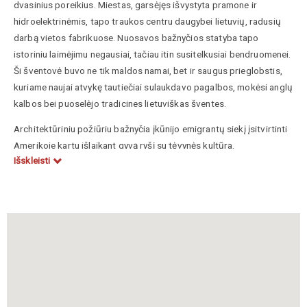
dvasinius poreikius. Miestas, garsėjęs išvystyta pramone ir
hidroelektrinėmis, tapo traukos centru daugybei lietuvių, radusių
darbą vietos fabrikuose. Nuosavos bažnyčios statyba tapo
istoriniu laimėjimu negausiai, tačiau itin susitelkusiai bendruomenei.
Ši šventovė buvo ne tik maldos namai, bet ir saugus prieglobstis,
kuriame naujai atvykę tautiečiai sulaukdavo pagalbos, mokėsi anglų
kalbos bei puoselėjo tradicines lietuviškas šventes.
Architektūriniu požiūriu bažnyčia įkūnijo emigrantų siekį įsitvirtinti
Amerikoje kartu išlaikant gyvą ryšį su tėvynės kultūra.
Išskleisti
Dešimtmečius parapija buvo pagrindinis Niagaros regiono
lietuvybės židinys: čia aktyviai veikė šeštadieninė mokykla, choras
bei įvairios katalikiškos organizacijos. Nors 2008 metais, vykdant
Bafalo vyskupijos restruktūrizaciją, parapija buvo sujungta su
kitomis bendruomenėmis, o bažnyčios pastato paskirtis pasikeitė,
jos istorinis palikimas išlieka reikšmingu JAV lietuvių išeivijos
metraščio puslapiu.
Kenedy, P. J. & Sons. The Official Catholic Directory. New York: P.J.
Kenedy & Sons, [leidimo metai pagal naudojamą tomą].