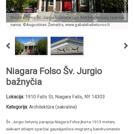
Niagara Folso Šv. Jurgio bažnyčia.Los Andželo lietuvių tautiniai
namai. ©Augustinas Žemaitis, www.gabaleliailietuvos.lt
Niagara Folso Šv. Jurgio
bažnyčia
Lokacija:
1910 Falls St, Niagara Falls, NY 14303
Kategorija:
Architektūra (sakralinė)
Šv. Jurgio lietuvių parapija Niagara Folse įkurta 1913 metais,
siekiant atliepti sparčiai gausėjančios imigrantų bendruomenės