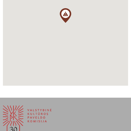
Kučas, Antanas. Lietuviai Amerikoje. Boston: Lietuvių
enciklopedijos leidykla, 1975.
Niagara Falls Public Library. Local History Department Archives:
Ethnic Communities and Religious Institutions in Niagara Falls.
Niagara Falls (NY): [n. d.].