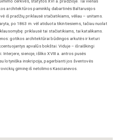
imimo cerkvės, statytos XVI a. pradžioje. Tai vienas
kos architektūros paminklų dabartinės Baltarusijos
ovė iš pradžių priklausė stačiatikiams, vėliau – unitams.
yta, po 1863 m. vėl atiduota tikintiesiems, tačiau nuolat
iklausomybę: priklausė tai stačiatikiams, tai katalikams.
os: gotikos architektūrai būdingos arkutės ir keturi
centuojantys apvalūs bokštai. Viduje – išraiškingi
ai. Interjere, sienoje, išliko XVIII a. antros pusės
su lotyniška inskripcija, pagerbianti jos šventovės
w
rovickių giminę iš netolimos Kascianevos.
 Vadovas po Lietuvos Didžiąją Kunigaikštystę,
aliušytė ir Irena Vaišvilaitė, Vilnius, Lietuvos kultūros
 2012