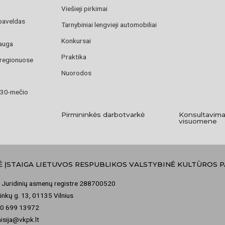
Viešieji pirkimai
paveldas
Tarnybiniai lengvieji automobiliai
Konkursai
auga
Praktika
 regionuose
Nuorodos
 30-mečio
Pirmininkės darbotvarkė
Konsultavima
visuomene
Ė ĮSTAIGA LIETUVOS RESPUBLIKOS VALSTYBINĖ KULTŪROS 
 Juridinių asmenų registre 288700520
nkų g. 13, 01135 Vilnius
70 699 13972
misija@vkpk.lt