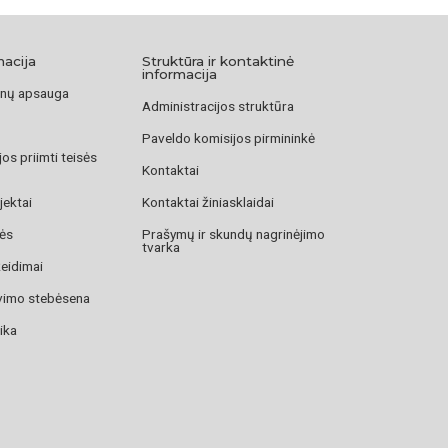
macija
Struktūra ir kontaktinė
informacija
nų apsauga
Administracijos struktūra
Paveldo komisijos pirmininkė
os priimti teisės
Kontaktai
jektai
Kontaktai žiniasklaidai
zės
Prašymų ir skundų nagrinėjimo
tvarka
žeidimai
avimo stebėsena
ika