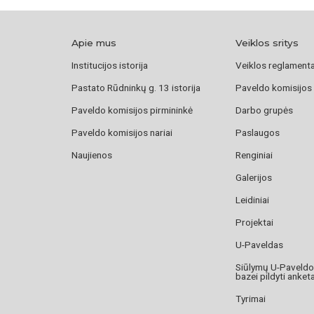
Apie mus
Veiklos sritys
Institucijos istorija
Veiklos reglament
Pastato Rūdninkų g. 13 istorija
Paveldo komisijos
Paveldo komisijos pirmininkė
Darbo grupės
Paveldo komisijos nariai
Paslaugos
Naujienos
Renginiai
Galerijos
Leidiniai
Projektai
U-Paveldas
Siūlymų U-Paveld
bazei pildyti anket
Tyrimai