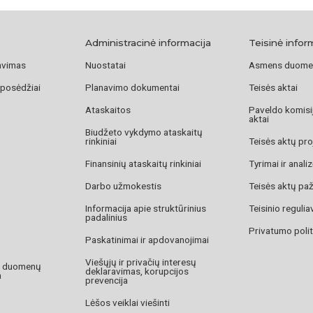
Administracinė informacija
Teisinė infor
avimas
Nuostatai
Asmens duome
 posėdžiai
Planavimo dokumentai
Teisės aktai
Ataskaitos
Paveldo komisij
aktai
Biudžeto vykdymo ataskaitų
rinkiniai
Teisės aktų pro
Finansinių ataskaitų rinkiniai
Tyrimai ir anali
Darbo užmokestis
Teisės aktų pa
Informacija apie struktūrinius
Teisinio reguli
padalinius
Privatumo polit
Paskatinimai ir apdovanojimai
Viešųjų ir privačių interesų
o duomenų
deklaravimas, korupcijos
a
prevencija
Lėšos veiklai viešinti