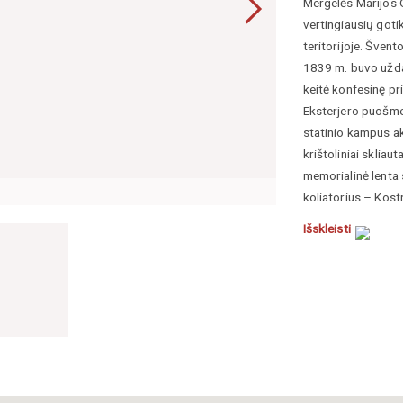
Mergelės Marijos G
vertingiausių goti
teritorijoje. Švent
1839 m. buvo uždar
keitė konfesinę pr
Eksterjero puošmen
statinio kampus ak
krištoliniai skliaut
memorialinė lenta 
Google Street Vie
koliatorius – Kost
Išskleisti
Klajumienė, Dalia,
sudarytojos Aistė P
tyrimų institutas,