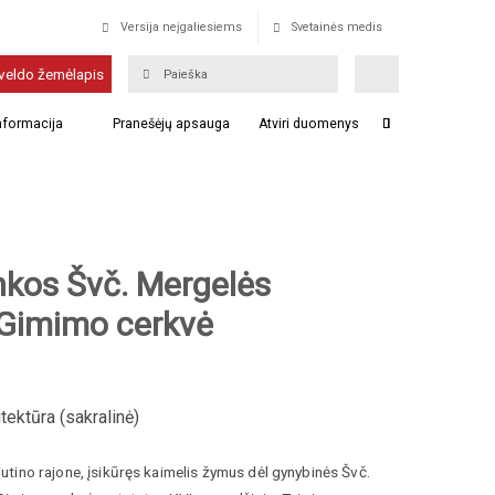
Versija neįgaliesiems
Svetainės medis
veldo žemėlapis
informacija
Pranešėjų apsauga
Atviri duomenys
kos Švč. Mergelės
 Gimimo cerkvė
tektūra (sakralinė)
čiutino rajone, įsikūręs kaimelis žymus dėl gynybinės Švč.