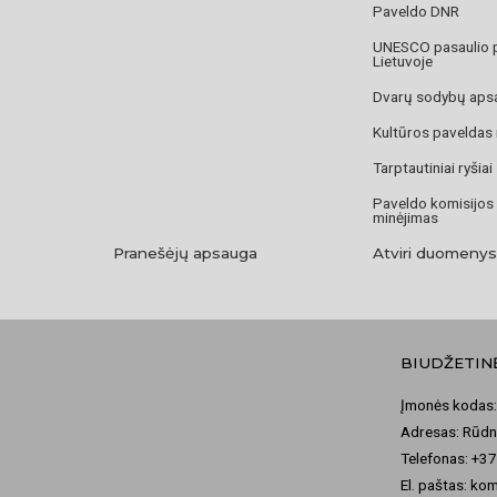
Paveldo DNR
UNESCO pasaulio 
Lietuvoje
Dvarų sodybų aps
Kultūros paveldas
Tarptautiniai ryšiai
Paveldo komisijos
minėjimas
Pranešėjų apsauga
Atviri duomenys
BIUDŽETIN
Įmonės kodas:
Adresas: Rūdni
Telefonas: +3
El. paštas: ko