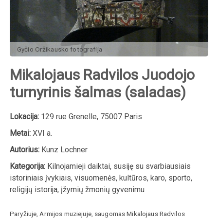
Gyčio Oržikausko fotografija
Mikalojaus Radvilos Juodojo
turnyrinis šalmas (saladas)
Lokacija:
129 rue Grenelle, 75007 Paris
Metai:
XVI a.
Autorius:
Kunz Lochner
Kategorija:
Kilnojamieji daiktai, susiję su svarbiausiais
istoriniais įvykiais, visuomenės, kultūros, karo, sporto,
religijų istorija, įžymių žmonių gyvenimu
Paryžiuje, Armijos muziejuje, saugomas Mikalojaus Radvilos