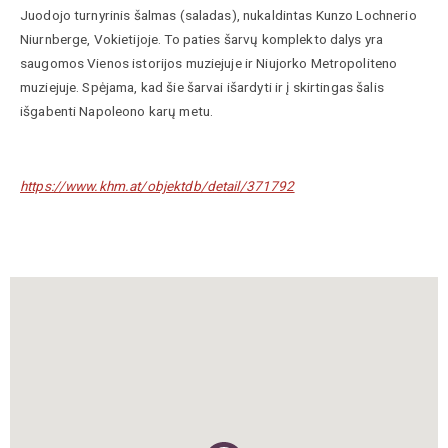
Juodojo turnyrinis šalmas (saladas), nukaldintas Kunzo Lochnerio
Niurnberge, Vokietijoje. To paties šarvų komplekto dalys yra
saugomos Vienos istorijos muziejuje ir Niujorko Metropoliteno
muziejuje. Spėjama, kad šie šarvai išardyti ir į skirtingas šalis
išgabenti Napoleono karų metu.
https://www.khm.at/objektdb/detail/371792