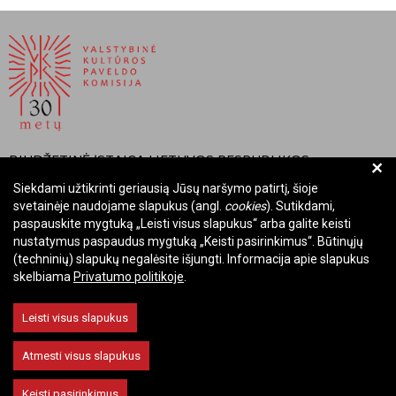
BIUDŽETINĖ ĮSTAIGA LIETUVOS RESPUBLIKOS
+
VALSTYBINĖ KULTŪROS PAVELDO KOMISIJA
Siekdami užtikrinti geriausią Jūsų naršymo patirtį, šioje
svetainėje naudojame slapukus (angl.
cookies
). Sutikdami,
Įmonės kodas: Juridinių asmenų registre 288700520
paspauskite mygtuką „Leisti visus slapukus“ arba galite keisti
Adresas: Rūdninkų g. 13, 01135 Vilnius
nustatymus paspaudus mygtuką „Keisti pasirinkimus“. Būtinųjų
Telefonas: +370 699 13972
(techninių) slapukų negalėsite išjungti. Informacija apie slapukus
skelbiama
Privatumo politikoje
.
El. paštas: komisija@vkpk.lt
BENDRAUKIME
Leisti visus slapukus
Atmesti visus slapukus
© 2026 Valstybinė kultūros paveldo komisija. Visos teisės saugomos.
Keisti pasirinkimus