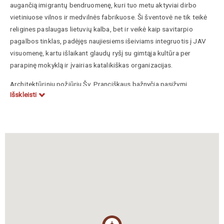
augančią imigrantų bendruomenę, kuri tuo metu aktyviai dirbo
vietiniuose vilnos ir medvilnės fabrikuose. Ši šventovė ne tik teikė
religines paslaugas lietuvių kalba, bet ir veikė kaip savitarpio
pagalbos tinklas, padėjęs naujiesiems išeiviams integruotis į JAV
visuomenę, kartu išlaikant glaudų ryšį su gimtąja kultūra per
parapinę mokyklą ir įvairias katalikiškas organizacijas.
Architektūriniu požiūriu Šv. Pranciškaus bažnyčia pasižymi
Išskleisti
santūriu, tačiau solidžiu eklektiškos stilistikos dizainu, kuriame
vyrauja neoklasicizmo ir neorenesanso elementai. Pastato fasadas,
sumūrytas iš raudonų plytų su šviesaus akmens apdaila, išsiskiria
savo simetrija ir monumentaliu įėjimu, kurį puošia klasikinės arkos.
Vidaus erdvė buvo suprojektuota taip, kad pabrėžtų
bendruomeniškumą: altorių puošyboje ir vitražuose buvo integruoti
lietuviški šventieji bei tautiniai simboliai, kurie kūrė savitą
„lietuviškos salos“ atmosferą svetimame mieste. Nors 2002 m.
parapija buvo sujungta su kitomis, pastatas išlieka svarbiu
Lawrence’o architektūrinio paveldo ir lietuvių diasporos istorijos
paminklu.