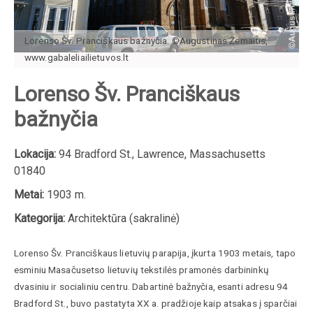
Lorenso Šv. Pranciškaus bažnyčia. ©Augustinas Žemaitis,
www.gabaleliailietuvos.lt
Lorenso Šv. Pranciškaus
bažnyčia
Lokacija:
94 Bradford St., Lawrence, Massachusetts
01840
Metai:
1903 m.
Kategorija:
Architektūra (sakralinė)
Lorenso Šv. Pranciškaus lietuvių parapija, įkurta 1903 metais, tapo
esminiu Masačusetso lietuvių tekstilės pramonės darbininkų
dvasiniu ir socialiniu centru. Dabartinė bažnyčia, esanti adresu 94
Bradford St., buvo pastatyta XX a. pradžioje kaip atsakas į sparčiai