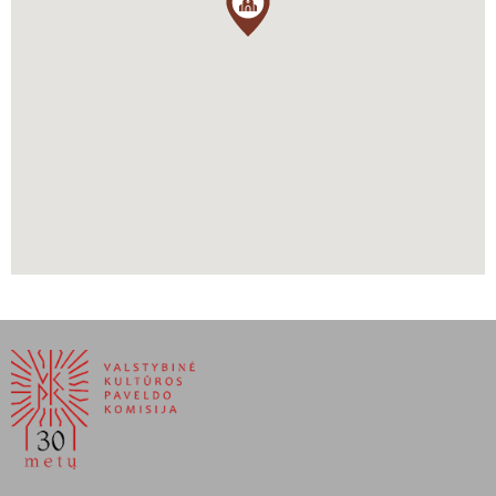
Šiuo metu Lorenso Šv. Pranciškaus bažnyčios pastatas nebeatlieka
savo pirminės funkcijos kaip katalikų parapija, tačiau jis išliko
aktyvia sakraline erdve. 2002 m. Bostono arkivyskupijai uždarius
lietuvių parapiją, pastatų kompleksas vėliau buvo perleistas kitoms
krikščioniškoms bendruomenėms. Šiuo metu Lorenso Šv.
Pranciškaus bažnyčios pastatas yra naudojamas kaip Bellesini
Academy – tai privati katalikiška vidurinė mokykla, skirta 5–8
klasių mokiniams iš mažas pajamas gaunančių šeimų. Mokykla
buvo įkurta 2002 m., tais pačiais metais, kai buvo uždaryta lietuvių
parapija, ir netrukus įsikūrė buvusiame bažnyčios pastate. Vidaus
erdvės buvo pritaikytos švietimo reikmėms, tačiau pastato
sakralumas ir architektūrinis vientisumas buvo išlaikytas, taip
užtikrinant, kad šis istoriškai svarbus objektas ir toliau tarnautų
vietos bendruomenės labui, tik jau edukacine forma.
Kenyon, K. (2008). The History of Lawrence, Massachusetts: From
Industrial Powerhouse to Diverse Community. Portsmouth, NH:
Arcadia Publishing.