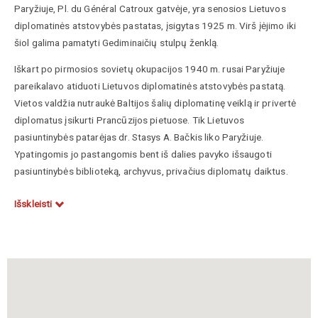
Paryžiuje, Pl. du Général Catroux gatvėje, yra senosios Lietuvos
diplomatinės atstovybės pastatas, įsigytas 1925 m. Virš įėjimo iki
šiol galima pamatyti Gediminaičių stulpų ženklą.
Iškart po pirmosios sovietų okupacijos 1940 m. rusai Paryžiuje
pareikalavo atiduoti Lietuvos diplomatinės atstovybės pastatą.
Vietos valdžia nutraukė Baltijos šalių diplomatinę veiklą ir privertė
diplomatus įsikurti Prancūzijos pietuose. Tik Lietuvos
pasiuntinybės patarėjas dr. Stasys A. Bačkis liko Paryžiuje.
Ypatingomis jo pastangomis bent iš dalies pavyko išsaugoti
pasiuntinybės biblioteką, archyvus, privačius diplomatų daiktus.
Prancūzijos parlamentas 2002 m. ratifikavo tarpvalstybinę dvišalę
Išskleisti
sutartį dėl kompensacijos už Lietuvos atstovybės pastatą. Lietuva
gavo 12,1 mln. litų kompensaciją, už kurią buvo nupirktas erdvus
tūkstančio kvadratinių metrų ploto 4 aukštų namas diplomatinei
atstovybei Paryžiuje.