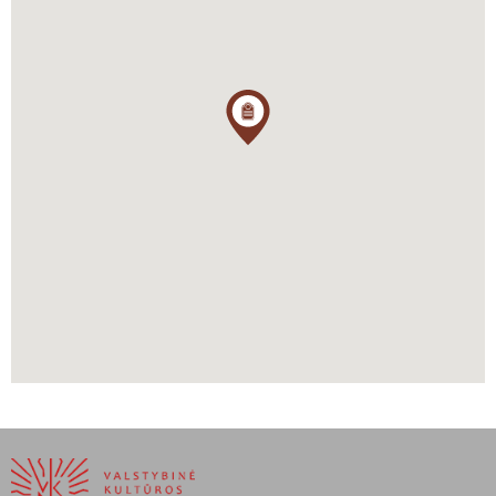
Linas Maknavičius, „Prancūzijos lietuvių bendruomenė: istorija ir
dabartis”, Versus aureus, Vilnius, 2009
Lrt.lt informacija