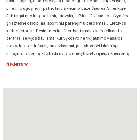
pasiaukojimą, o pati stovykla tapo pagrindine šauliškų vertybių,
pilietinio ugdymo ir patriotinio švietimo baze Šiaurės Amerikoje.
Skirtingai nuo kitų poilsinių stovyklų, „Pilėnai“ visada pasižymėjo
griežtesne disciplina, sportiniu parengimu bei dėmesiu Lietuvos
karinei istorijai. Dešimtmečius ši erdvė tarnavo kaip telkiantis
centras išeivijos šauliams, kur vykdavo ne tik jaunimo vasaros
stovyklos, bet ir šaulių suvažiavimai, pratybos bei iškilmingi
minėjimai, stiprinę viltį kada nors pamatyti Lietuvą nepriklausomą.
Išskleisti
Svarbiausias stovyklavietės architektūrinis ir dvasinis akcentas –
monumentalus
paminklas žuvusiems už Lietuvos laisvę
, atidengtas
1978 metais (architektas Jonas Mulokas). Šis paminklas yra vienas
reikšmingiausių lietuvių rezistencijos atminimo ženklų JAV
teritorijoje. Tai aukšta, į viršų smailėjanti betoninė kolona, kurios
viršūnėje įkomponuotas stilizuotas Jogailaičių kryžius (Vytis), o
papėdėje iškaltas užrašas, pagerbiantis visus, atidavusius gyvybes
už tėvynės laisvę, ypač akcentuojant partizaninį karą ir šaulius.
Paminklo estetika derina modernistinę išeivijos architektūrą su
giliais tradiciniais simboliais, sukurdamas sakralią erdvę, kurioje
kasmet vyksta iškilmingos pagerbimo ceremonijos, lydimos