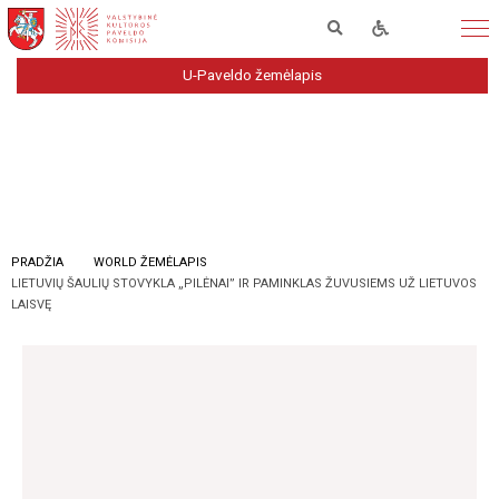
U-Paveldo žemėlapis
PRADŽIA
WORLD ŽEMĖLAPIS
LIETUVIŲ ŠAULIŲ STOVYKLA „PILĖNAI” IR PAMINKLAS ŽUVUSIEMS UŽ LIETUVOS
LAISVĘ