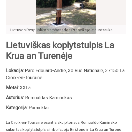
Lietuvos Respublikos ambasados Prancūzijoje nuotrauka
Lietuviškas koplytstulpis La
Krua an Turenėje
Lokacija:
Parc Edouard-André, 30 Rue Nationale, 37150 La
Croix-en-Touraine
Metai:
XXI a.
Autorius:
Romualdas Kaminskas
Kategorija:
Paminklai
La Croix-en-Touraine esantis skulptoriaus Romualdo Kaminsko
sukurtas koplytstulpis simbolizuoja Birštono ir La Krua an Tureno