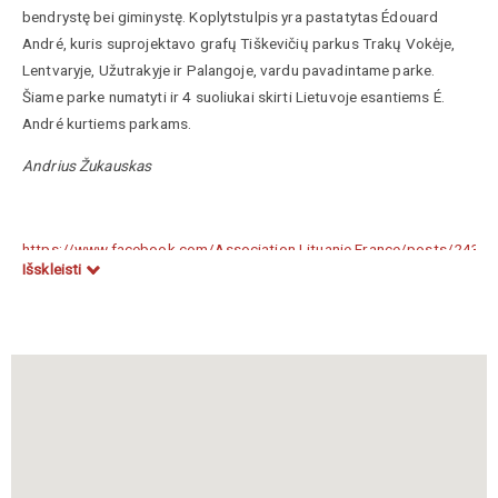
bendrystę bei giminystę. Koplytstulpis yra pastatytas Édouard
André, kuris suprojektavo grafų Tiškevičių parkus Trakų Vokėje,
Lentvaryje, Užutrakyje ir Palangoje, vardu pavadintame parke.
Šiame parke numatyti ir 4 suoliukai skirti Lietuvoje esantiems É.
André kurtiems parkams.
Andrius Žukauskas
https://www.facebook.com/Association.Lituanie.France/posts/243
Išskleisti