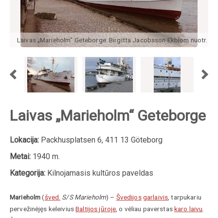
Laivas „Marieholm“ Geteborge. Birgitta Jacobsson Ekblom nuotr.
Laivas „Marieholm“ Geteborge
Lokacija:
Packhusplatsen 6, 411 13 Göteborg
Metai:
1940 m.
Kategorija:
Kilnojamasis kultūros paveldas
Marieholm
(
šved.
S/S Marieholm
) –
Švedijos
garlaivis
, tarpukariu
pervežinėjęs keleivius
Baltijos jūroje
, o vėliau paverstas
karo laivu
.