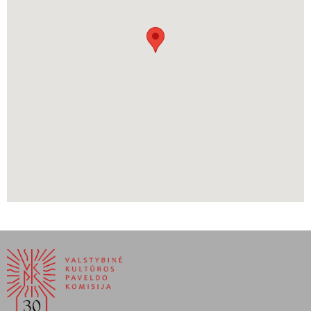
saugomų istoriškai vertingų laivų sąrašą.
Su laivu
Marieholm
susijusi dramatiška Lietuvai itin svarbių
dokumentų gelbėjimo istorija.
Antrajam pasauliniam karui dar neprasidėjus, bet Europoje jau
tvyrant jo nuojautai, iš Užsienio reikalų ministerijos (URM) Kaune į
Lietuvos pasiuntinybę Stokholme apsaugos tikslais nuspręsta
išvežti svarbiausius dokumentus. 1939 m. rugpjūtį Lietuvos
diplomatas Vytautas Gylys šiuo laivu iš Lietuvos išvyko į Švediją ir
išgelbėjo nuo sovietų okupacijos Lietuvos pasirašytų diplomatinių
sutarčių originalus. Laivui atplaukus į Stokholmą, dėžės pervežtos į
Lietuvos pasiuntinybę. Prasidėjus Antrajam pasauliniam karui,
Užsienio reikalų ministerija turėjo daug skubių reikalų, o jos
darbuotojai buvo nervingi ir sutrikę, nes politikos konjunktūra
Lietuvai klostėsi ypač nepalankiai. Todėl instrukcija, nurodanti, kaip
pasiuntiniui Gyliui elgtis su gautais saugoti ministerijos
dokumentais, nebuvo parengta.
Kai Lietuva 1940 m. rugpjūčio 3 d. buvo inkorporuota į SSRS