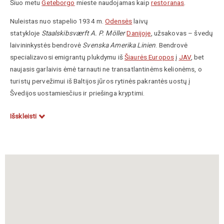
Šiuo metu
Geteborgo
mieste naudojamas kaip
restoranas
.
Nuleistas nuo stapelio 1934 m.
Odensės
laivų
statykloje
Staalskibsværft A. P. Möller
Danijoje
, užsakovas – švedų
laivininkystės bendrovė
Svenska Amerika Linien
. Bendrovė
specializavosi emigrantų plukdymu iš
Šiaurės Europos
į
JAV
, bet
naujasis garlaivis ėmė tarnauti ne transatlantinėms kelionėms, o
turistų pervežimui iš Baltijos jūros rytinės pakrantės uostų į
Švedijos uostamiesčius ir priešinga kryptimi.
1940 m. garlaivį perėmė
Švedijos karinės jūrų pajėgos
, jis buvo
Išskleisti
pervadintas į
HMS Marieholm
.
Antrojo pasaulinio karo
metais ir
kurį laiką pokaryje tarnavo kranto radijo stoties
Hårsfjärden
ryšio
retransliuotoju, nuo 1950 m. buvo Karinio jūrų laivyno štabo laivu.
1976 m. buvo nurašytas kaip nebetinkantis karinei tarnybai. 1977
m. jį įsigijo trys privatūs asmenys ir eksploatavo kaip keltą linijose
Geteborgas–
Sandefjordas
bei
Malmė
–
Kopenhaga
. Po kelių metų
tarnybos galutinai susidėvėjo, buvo remontuotas ir nuo 1984 m.
paverstas restoranu Geteborge (prisišvartavęs prieplaukoje tarp
Operos teatro ir Jūrų centro). 2010 m. įrašytas į Valstybės