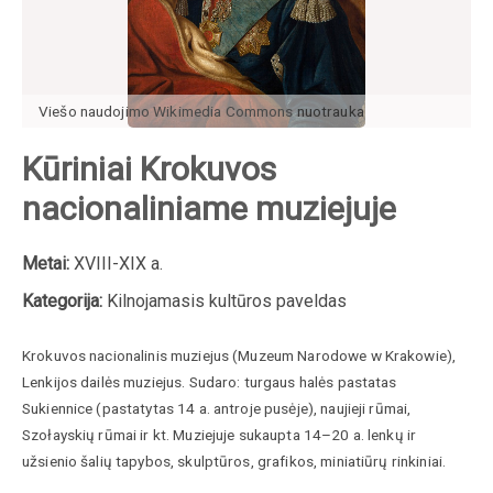
Viešo naudojimo Wikimedia Commons
nuotrauka
Kūriniai Krokuvos
nacionaliniame muziejuje
Metai:
XVIII-XIX a.
Kategorija:
Kilnojamasis kultūros paveldas
Krokuvos nacionalinis muziejus (Muzeum Narodowe w Krakowie),
Lenkijos dailės muziejus. Sudaro: turgaus halės pastatas
Sukiennice (pastatytas 14 a. antroje pusėje), naujieji rūmai,
Szołayskių rūmai ir kt. Muziejuje sukaupta 14–20 a. lenkų ir
užsienio šalių tapybos, skulptūros, grafikos, miniatiūrų rinkiniai.