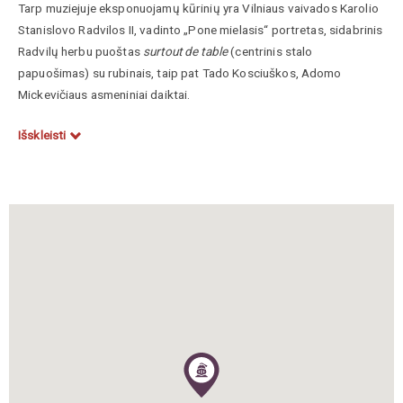
Tarp muziejuje eksponuojamų kūrinių yra Vilniaus vaivados Karolio
Stanislovo Radvilos II, vadinto „Pone mielasis“ portretas, sidabrinis
Radvilų herbu puoštas
surtout de table
(centrinis stalo
papuošimas) su rubinais, taip pat Tado Kosciuškos, Adomo
Mickevičiaus asmeniniai daiktai.
Išskleisti
https://www.vle.lt/straipsnis/krokuvos-nacionalinis-muziejus
https://media.mnk.pl/exhibitions/gallery-of-decorative-art