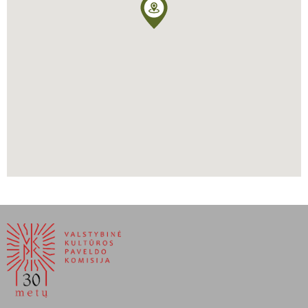
Kuršaitis. 1968–1973 Getingene išėjo keturių tomų „Lietuviškai–
vokiškas žodynas“, kurį padėjo rengti ir jo sūnus Arminas.
Per Antrąjį pasaulinį karą Krantas mažai nukentėjo. Išliko 1855 m.
statyta (1897 m. rekonstruota) pirmoji bažnyčia.
Šilas Vytautas, Sambora Henrikas, Mažosios Lietuvos kultūros
pėdsakai Kaliningrado srityje, Vilnius, Mintis, 1990
Pėteraitis Vilius, Purvinas Martynas,
https://www.mle.lt/straipsniai/krantas