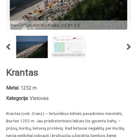
Valdis Pilskalns
nuotrauka
,
CC BY 3.0
Krantas
Metai:
1252 m.
Kategorija:
Vietovės
Krantas (vok. Cranz) – lietuviškos kilmės pavadinimo miestelis,
įkurtas 1252 m. Jau priešistoriniais laikais čia gyventa baltų –
prūsų, kuršių, lietuvių protėvių. Kad lietuviai negalėtų per Kuršių
neriją netikėtai įsibrauti į kryžiuočių užgrobtą Sembos žemę,