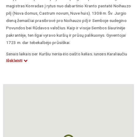
magistras Konradas į rytus nuo dabartinio Kranto pastatė Noihauzo
pilį (Nova domus, Castrum novum, Nuve huis). 1308 m. Šv. Jurgio
dieną žemaičiai prasibrovė pro Noihauzo pilį ir Semboje sudegino
Povundos bei Rūdavos valsčius. Kaip ir visoje Sembos šiaurinėje
pakrantėje, ten ilgai vyravo kuršių ir prūsų palikuonys. Gyventojai
1723 m. dar tebekalbėjo prūsiškai.
Senais laikais per Kuršių neriją ėjo pašto kelias, jungęs Karaliaučių
Išskleisti
su Klaipėda. XV a. Krante buvo smuklė. Ilgainiui Krantas išaugo į
kurortą (5000 gyventojų). Buvusioje žvejų gyvenvietėje 1816 m.
įkurtas valstybinis kurortas, Karaliaučiaus gyventojų poilsio vieta.
Kasmet jame apsilankydavo apie 18000 vasarotojų. 1829 m. čia
lankėsi poetas Adomas Mickevičius. XIX a. pirmojoje pusėje
Krantas dar vadintas ir Pajūrkrančiu. Tarpukario metais pastatyta
daug vasarnamių, poilsio namų, kurhauzų ir gydyklų.
1884 m. rugpjūčio 23 d. Krante mirė žymus lietuvių kalbininkas
Fridrichas Kuršaitis. Jis palaidotas Karaliaučiuje. 1922 m. iš Tilžės į
Krantą atsikėlė kalbininkas, mokytojas Aleksandras Teodoras