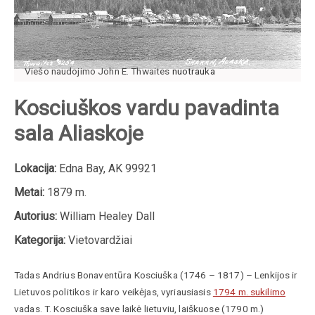
Viešo naudojimo John E. Thwaites
nuotrauka
Kosciuškos vardu pavadinta
sala Aliaskoje
Lokacija:
Edna Bay, AK 99921
Metai:
1879 m.
Autorius:
William Healey Dall
Kategorija:
Vietovardžiai
Tadas Andrius Bonaventūra
Kosciuška
(
1746
–
1817
) –
Lenkijos ir
Lietuvos politikos ir karo veikėjas,
vyriausiasis
1794 m. sukilimo
vadas. T.
Kosciuška
save laikė lietuviu, laiškuose (1790 m.)