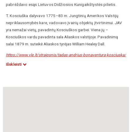
pabrėždavo esąs Lietuvos Didžiosios Kunigaikštystės pilietis.
T. K
osciuška dalyvavo 1775–83 m. Jungtinių Amerikos Valstijų
nepriklausomybės kare, vadovavo įvairių objektų įtvirtinimui.
JAV
yra nemažai vietų, pavadintų K
osciuškos
garbei. Viena jų –
Kosciuškos vardu pavadinta sala Aliaskos valstijoje
. Pavadinimą
salai 1879 m. suteikė Aliaskos tyrėjas William Healey Dall.
https://www.vle.lt/straipsnis/tadas-andrius-bonaventura-kosciuska/
Išskleisti