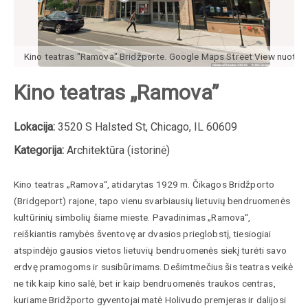
Kino teatras "Ramova" Bridžporte. Google Maps Street View nuotr.
Kino teatras „Ramova”
Lokacija:
3520 S Halsted St, Chicago, IL 60609
Kategorija:
Architektūra (istorinė)
Kino teatras „Ramova“, atidarytas 1929 m. Čikagos Bridžporto
(Bridgeport) rajone, tapo vienu svarbiausių lietuvių bendruomenės
kultūrinių simbolių šiame mieste. Pavadinimas „Ramova“,
reiškiantis ramybės šventovę ar dvasios prieglobstį, tiesiogiai
atspindėjo gausios vietos lietuvių bendruomenės siekį turėti savo
erdvę pramogoms ir susibūrimams. Dešimtmečius šis teatras veikė
ne tik kaip kino salė, bet ir kaip bendruomenės traukos centras,
kuriame Bridžporto gyventojai matė Holivudo premjeras ir dalijosi