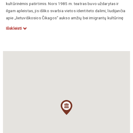
kultūrinėmis patirtimis. Nors 1985 m. teatras buvo uždarytas ir
ilgam apleistas, jis išliko svarbia vietos identiteto dalimi, liudijančia
apie „lietuviškosios Čikagos“ aukso amžių bei imigrantų kultūrinę
įtaką miesto raidai.
Išskleisti
Architektūriniu požiūriu „Ramova“ yra vienas įspūdingiausių
„atmosferinio“ stiliaus teatrų pavyzdžių, suprojektuotas architekto
Meyerio O. Nathano. Pastato eksterjeras puoštas puošniomis
terakotos detalėmis, būdingomis ispanų atgimimo (
Spanish
Revival
) stiliui, o vidaus interjeras buvo sukurtas taip, kad
žiūrovams sukurtų buvimo po atviru naktiniu dangumi Viduržemio
jūros kiemelyje įspūdį. Salės lubos, nudažytos tamsiai mėlyna
spalva ir papuoštos „žvaigždėmis“, bei dekoratyviniai fasadai ir
balkonai aplink ekraną imitavo senovinį ispanų kaimelį. Tokia
prabangi ir egzotiška architektūra darbininkų klasės Bridžporto
gyventojams suteikė galimybę bent trumpam pabėgti nuo
pramoninio miesto kasdienybės į estetišką ir romantišką aplinką.
Po beveik keturis dešimtmečius trukusio nykimo, „Ramova“
pastaraisiais metais išgyveno įspūdingą renesansą ir 2024 m. vėl