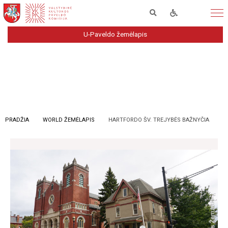
U-Paveldo žemėlapis
PRADŽIA
WORLD ŽEMĖLAPIS
HARTFORDO ŠV. TREJYBĖS BAŽNYČIA