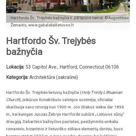
Hartfordo Šv. Trejybės bažnyčia ir parapijos namai. ©Augustinas
Žemaitis, www.gabaleliailietuvos.lt
Hartfordo Šv. Trejybės
bažnyčia
Lokacija:
53 Capitol Ave., Hartford, Connecticut 06106
Kategorija:
Architektūra (sakralinė)
Hartfordo Šv. Trejybės lietuvių bažnyčia (
Holy Trinity Lithuanian
Church
), įsikūrusi Konektikuto valstijos sostinėje, oficialiai
skaičiuoja savo istoriją nuo 1900 m. Jos ištakos siekia dar 1896
m., kai kunigas Juozas Žebrys Hartforde subūrė „Lietuvos sūnų“
draugiją. Dabartinis bažnyčios pastatas, pasižymintis unikaliu
romaninio, bizantinio ir lietuviško stiliaus elementų deriniu, buvo
baigtas statyti 1927 m. ir tapo svarbiu dvasiniu bei kultūriniu