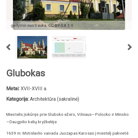
gedymin
nuotrauka
,
CC BY-SA 3.0
Glubokas
Metai:
XVII-XVIII a.
Kategorija:
Architektūra (sakralinė)
Miestelis įsikūręs prie Gluboko ežero, Vilniaus—Polocko ir Minsko
—Daugpilio kelių kryžkelėje.
1639 m. Mstislavlio vaivada Juozapas Karosas į miestelį pakvietė