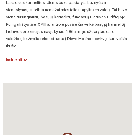
basuosius karmelitus. Jiems buvo pastatyta bažnyčia ir
vienuolynas, suteikta nemažai miestelio ir apylinkės valdų. Tai buvo
viena turtingiausių basųjų karmelitų fundacijų Lietuvos Didžiojoje
Kunigaikštystėje. XVIII a. antroje pusėje čia veikė basųjų karmelitų
Lietuvos provincijos naujokynas. 1865 m. jis uždarytas caro
valdžios, bažnyčia rekonstruota į Dievo Motinos cerkvę, kuri veikia
iki šiol.
Kitoje aikštės pusėje — Švč. Trejybės bažnyčia. Dabar 1764—1782
Išskleisti
m. iškilusią vėlyvojo baroko šventovę primena tik fasadas.
Pagrindinis pastato tūris pakeistas 1902—1908 m.
rekonstrukcijos metu.
Miesto pakraštyje — Berazvečioje — stovėjo Bazilijonų cerkvė ir
vienuolynas. Bazilijonus į Gluboką taip pat pakvietė ir bažnyčią
pastatė Juozapas Korsakas. Iš pradžių pastatai buvę mediniai, o
1756—1763 m. išaugo mūrinis vėlyvojo baroko ansamblis —
Vilniaus baroko mokyklos pavyzdys. 1970 m. cerkvė sunaikinta
sovietų valdžios, išliko tik vienuolyno korpusas.