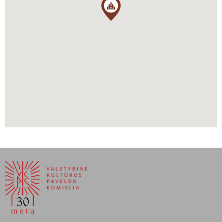
Račiūnaitė, Tojana, Vadovas po Lietuvos Didžiąją Kunigaikštystę,
sudarytojos Aistė Paliušytė ir Irena Vaišvilaitė, Vilnius, Lietuvos
kultūros tyrimų institutas, 2012