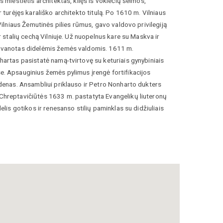
 miestietis architektas, kilęs iš vokiečių šeimos,
 turėjęs karališko architekto titulą. Po 1610 m. Vilniaus
 Vilniaus Žemutinės pilies rūmus, gavo valdovo privilegiją
r stalių cechą Vilniuje. Už nuopelnus kare su Maskva ir
vanotas didelėmis žemės valdomis. 1611 m.
artas pasistatė namą-tvirtovę su keturiais gynybiniais
. Apsauginius žemės pylimus įrengė fortifikacijos
denas. Ansambliui priklauso ir Petro Nonharto dukters
hreptavičiūtės 1633 m. pastatyta Evangelikų liuteronų
elis gotikos ir renesanso stilių paminklas su didžiuliais
 įrengtas šeimos mauzoliejus. Dabar iš šio
ato likę griuvėsiai.
ta, Vadovas po Lietuvos Didžiąją Kunigaikštystę,
aliušytė ir Irena Vaišvilaitė, Vilnius, Lietuvos kultūros
 2012