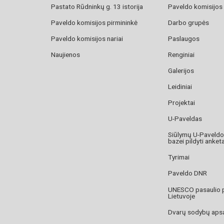
Pastato Rūdninkų g. 13 istorija
Paveldo komisijos
Paveldo komisijos pirmininkė
Darbo grupės
Paveldo komisijos nariai
Paslaugos
Naujienos
Renginiai
Galerijos
Leidiniai
Projektai
U-Paveldas
Siūlymų U-Paveld
bazei pildyti anket
Tyrimai
Paveldo DNR
UNESCO pasaulio 
Lietuvoje
Dvarų sodybų aps