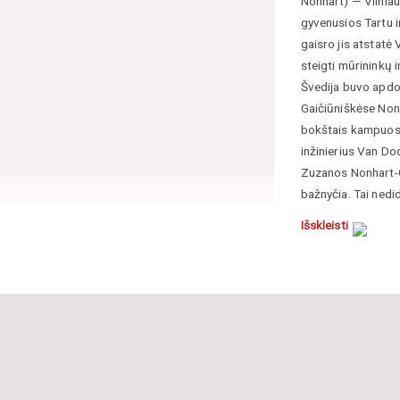
Nonhart) — Vilniaus
gyvenusios Tartu ir
gaisro jis atstatė
steigti mūrininkų i
Švedija buvo apdo
Gaičiūniškėse Nonh
bokštais kampuose
inžinierius Van Do
Zuzanos Nonhart-C
bažnyčia. Tai nedid
kontraforsais, kur
Išskleisti
monumentalaus past
Liškevičienė, Joli
sudarytojos Aistė P
tyrimų institutas,