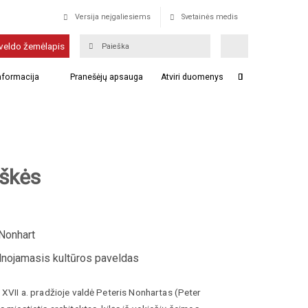
Versija neįgaliesiems
Svetainės medis
veldo žemėlapis
informacija
Pranešėjų apsauga
Atviri duomenys
iškės
Nonhart
nojamasis kultūros paveldas
 XVII a. pradžioje valdė Peteris Nonhartas (Peter