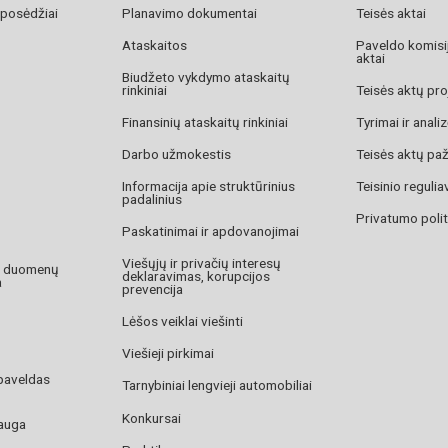
 posėdžiai
Planavimo dokumentai
Teisės aktai
Ataskaitos
Paveldo komisij
aktai
Biudžeto vykdymo ataskaitų
rinkiniai
Teisės aktų pro
Finansinių ataskaitų rinkiniai
Tyrimai ir anali
Darbo užmokestis
Teisės aktų pa
Informacija apie struktūrinius
Teisinio reguli
padalinius
Privatumo polit
Paskatinimai ir apdovanojimai
Viešųjų ir privačių interesų
o duomenų
deklaravimas, korupcijos
a
prevencija
Lėšos veiklai viešinti
Viešieji pirkimai
paveldas
Tarnybiniai lengvieji automobiliai
Konkursai
auga