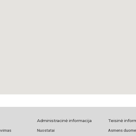
Administracinė informacija
Teisinė infor
avimas
Nuostatai
Asmens duome