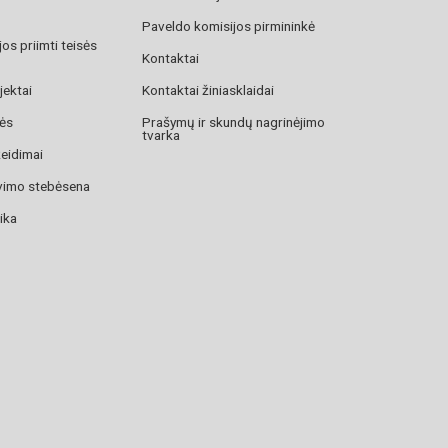
Paveldo komisijos pirmininkė
os priimti teisės
Kontaktai
jektai
Kontaktai žiniasklaidai
zės
Prašymų ir skundų nagrinėjimo
tvarka
žeidimai
avimo stebėsena
ika