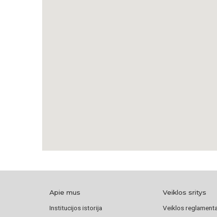
Apie mus
Veiklos sritys
Institucijos istorija
Veiklos reglament