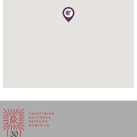
Lietuvoje, bet ir Europoje. Nauja Lietuvoje buvo ir parodos labdaros
aspektas – dalį parodos pelno, gauto per Palangos vidurinėje
mokykloje eksponuotą parodą, dailininkas paaukojo šios mokyklos
vargingai gyvenantiems mokiniams.
Nors L. Kagano darbų originalų išliko nedaug arba jie glūdi
privačiose kolekcijose, tarpukario spaudoje galime pamatyti apie
300 jo šaržų ir kelias dešimtis karikatūrų. To meto spauda jį vadino
„novatoriumi šaržo mene“ ir teigė, kad jo „karikatūra mums rodo,
kad net visiškai primityvus karikatūros menas gali būti be galo
turtingas“ (
Литовский курьер,
1932, Nr. 222, p. 3). Pavieniuose ir
grupiniuose šaržuose dailininkas įamžino Lietuvos, Latvijos, Estijos,
Danijos ir Skandinavijos šalių politikos, visuomenės ir kultūros
veikėjus. Jo kolekcijoje pavaizduoti ministrai ir užsienio diplomatai,
universitetų profesoriai, karininkai, teisininkai, įstaigų valdininkai,
redaktoriai ir žurnalistai, rašytojai ir aktoriai, muzikantai ir
dirigentai. L. Kaganas piešė įvairių šalių pavienių sportininkų ir visų
komandų šaržus – futbolininkų, dviratininkų, šachmatininkų.