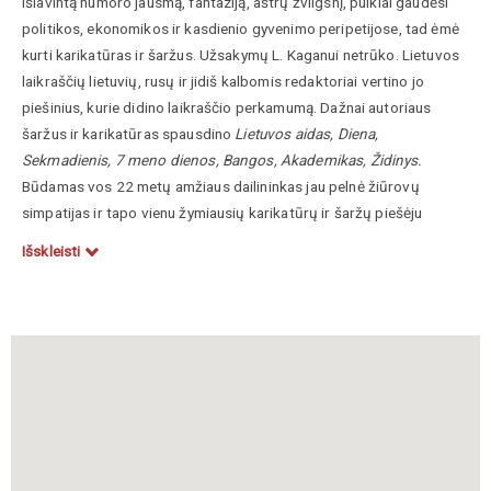
išlavintą humoro jausmą, fantaziją, aštrų žvilgsnį, puikiai gaudėsi
politikos, ekonomikos ir kasdienio gyvenimo peripetijose, tad ėmė
kurti karikatūras ir šaržus. Užsakymų L. Kaganui netrūko. Lietuvos
laikraščių lietuvių, rusų ir jidiš kalbomis redaktoriai vertino jo
piešinius, kurie didino laikraščio perkamumą. Dažnai autoriaus
šaržus ir karikatūras spausdino
Lietuvos aidas, Diena,
Sekmadienis, 7 meno dienos, Bangos, Akademikas, Židinys.
Būdamas vos 22 metų amžiaus dailininkas jau pelnė žiūrovų
simpatijas ir tapo vienu žymiausių karikatūrų ir šaržų piešėju
Lietuvoje.
Išskleisti
1932–1933 m. L. Kaganas surengė parodų turą po Lietuvos
miestus, kurio metu paeiliui aplankė Klaipėdą, Palangą, Šiaulius,
Panevėžį, Kauną, Ukmergę, Telšius, Plungę, Mažeikius, Biržus.
Kiekviename mieste dailininkas keliaujančią parodą praturtindavo
naujai pieštais vietinių valdininkų ir visuomenės veikėjų šaržais bei
paskutinių įvykių karikatūromis, tuo pritraukdamas vietinės
publikos ypatingą susidomėjimą. L. Kaganas vienas pirmųjų
surengė šaržų ir karikatūrų parodą Lietuvoje, o keliaujančios
parodos, papildant jas vietiniu kontekstu, buvo naujiena ne tik