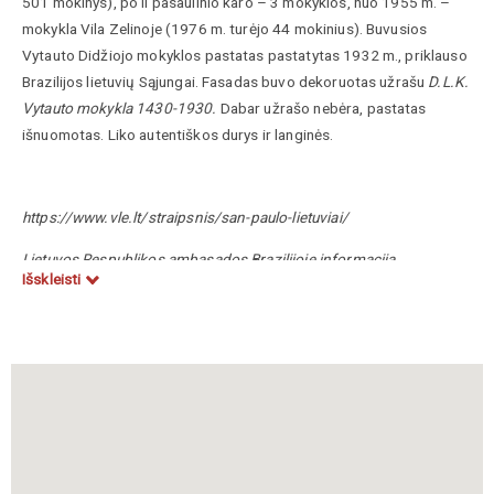
501 mokinys), po II pasaulinio karo – 3 mokyklos, nuo 1955 m. –
mokykla Vila Zelinoje (1976 m. turėjo 44 mokinius). Buvusios
Vytauto Didžiojo mokyklos pastatas pastatytas 1932 m., priklauso
Brazilijos lietuvių Sąjungai. Fasadas buvo dekoruotas užrašu
D.L.K.
Vytauto mokykla 1430-1930.
Dabar užrašo nebėra, pastatas
išnuomotas. Liko autentiškos durys ir langinės.
https://www.vle.lt/straipsnis/san-paulo-lietuviai/
Lietuvos Respublikos ambasados Brazilijoje informacija
Išskleisti