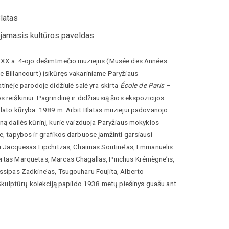
latas
jamasis kultūros paveldas
 XX a. 4-ojo dešimtmečio muziejus (Musée des Années
-Billancourt) įsikūręs vakariniame Paryžiaus
tinėje parodoje didžiulė salė yra skirta
École de Paris
–
 reiškiniui. Pagrindinę ir didžiausią šios ekspozicijos
uotrauka
Blato kūryba. 1989 m. Arbit Blatas muziejui padovanojo
ną dailės kūrinį, kurie vaizduoja Paryžiaus mokyklos
e, tapybos ir grafikos darbuose įamžinti garsiausi
ai Jacquesas Lipchitzas, Chaïmas Soutine’as, Emmanuelis
rtas Marquetas, Marcas Chagallas, Pinchus Krémègne’is,
ssipas Zadkine’as, Tsugouharu Foujita, Alberto
. Skulptūrų kolekciją papildo 1938 metų piešinys guašu ant
Dôme“, kuriame garsios Paryžiaus kavinės terasoje Arbit
 prie staliukų sėdinčius žymiausius Paryžiaus mokyklos