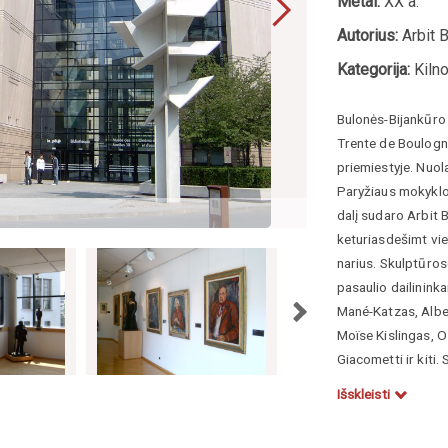
Metai:
XX a.
Autorius:
Arbit B
Kategorija:
Kilno
Bulonės-Bijankūro
Trente de Boulogne
priemiestyje. Nuola
Paryžiaus mokyklos
V. Gradinskaitės n
dalį sudaro Arbit 
keturiasdešimt vie
narius. Skulptūros
pasaulio dailinink
Mané-Katzas, Albe
Moïse Kislingas, O
Giacometti ir kiti
kartono „Café du 
Išskleisti
Blatas pavaizduoja
menininkus.