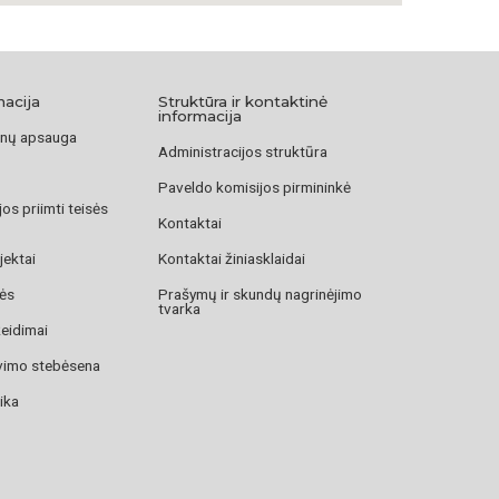
 pasižymi jaukiu masteliu, kompozicine darna, tapybiška
ote. Lipchitzas pavaizduotas stovintis visu ūgiu jam
zoje – susikišęs abi rankas į kišenes, galvą dengia
ar lipdydamas psichologinius portretus, Arbit Blatas
macija
Struktūra ir kontaktinė
ečią akimirką, bet ir siekė atskleisti vaizduojamojo
informacija
nų apsauga
, įpročius, pozas. Arbit Blato sukurti portretai šiandien
Administracijos struktūra
menine, bet ir istorine prasme.
Paveldo komisijos pirmininkė
os priimti teisės
aitė
Kontaktai
jektai
Kontaktai žiniasklaidai
zės
Prašymų ir skundų nagrinėjimo
tvarka
žeidimai
avimo stebėsena
ika