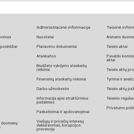
Bronzinė skulptūra
paviršiaus modeliu
charakteringoje po
beretė. Tapydamas 
Administracinė informacija
Teisinė infor
gaudė ne tik konkr
avimas
Nuostatai
Asmens duome
žmogaus charakterį
yra svarbūs ne tik 
 posėdžiai
Planavimo dokumentai
Teisės aktai
Ataskaitos
Paveldo komisij
Dr. Vilma Gradinsk
aktai
Biudžeto vykdymo ataskaitų
rinkiniai
Teisės aktų pro
Finansinių ataskaitų rinkiniai
Tyrimai ir anali
Darbo užmokestis
Teisės aktų pa
Informacija apie struktūrinius
Teisinio reguli
padalinius
Privatumo polit
Paskatinimai ir apdovanojimai
Viešųjų ir privačių interesų
o duomenų
deklaravimas, korupcijos
a
prevencija