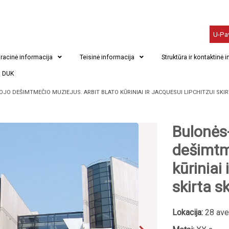
U-Pa
racinė informacija
Teisinė informacija
Struktūra ir kontaktinė 
DUK
-OJO DEŠIMTMEČIO MUZIEJUS. ARBIT BLATO KŪRINIAI IR JACQUESUI LIPCHITZUI SK
Bulonės-
dešimtme
kūriniai
skirta s
Lokacija:
28 ave