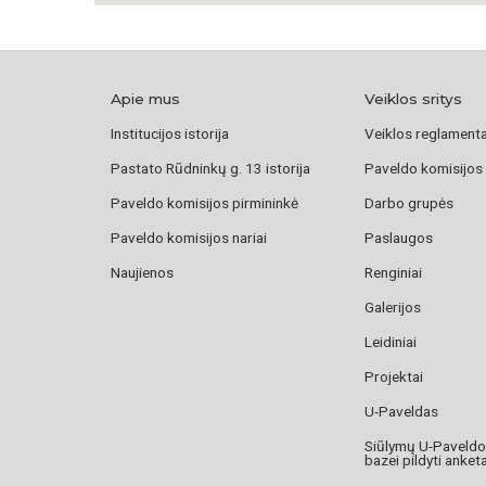
Apie mus
Veiklos sritys
Institucijos istorija
Veiklos reglament
Pastato Rūdninkų g. 13 istorija
Paveldo komisijos
Paveldo komisijos pirmininkė
Darbo grupės
Paveldo komisijos nariai
Paslaugos
Naujienos
Renginiai
Galerijos
Leidiniai
Projektai
U-Paveldas
Siūlymų U-Paveld
bazei pildyti anket