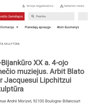
Versija neįgaliesiems
Svetainės medis
veldo žemėlapis
informacija
Pranešėjų apsauga
Atviri duomenys
IRTA SKULPTŪRA
Bijankūro XX a. 4-ojo
čio muziejus. Arbit Blato
 ir Jacquesui Lipchitzui
kulptūra
nue André Morizet, 92100 Boulogne-Billancourt