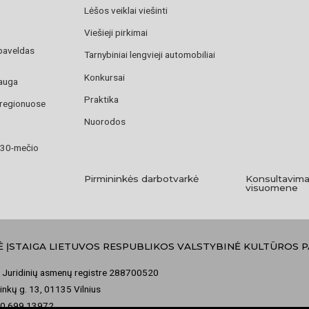
Lėšos veiklai viešinti
Viešieji pirkimai
paveldas
Tarnybiniai lengvieji automobiliai
Konkursai
auga
Praktika
 regionuose
Nuorodos
 30-mečio
Pirmininkės darbotvarkė
Konsultavima
visuomene
Ė ĮSTAIGA LIETUVOS RESPUBLIKOS VALSTYBINĖ KULTŪROS 
 Juridinių asmenų registre 288700520
nkų g. 13, 01135 Vilnius
70 699 13972