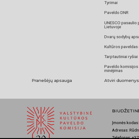
Tyrimai
Paveldo DNR
UNESCO pasaulio 
Lietuvoje
Dvarų sodybų aps
Kultūros paveldas
Tarptautiniai ryšiai
Paveldo komisijos
minėjimas
Pranešėjų apsauga
Atviri duomenys
BIUDŽETIN
Įmonės kodas:
Adresas: Rūdni
Telefonas: +3