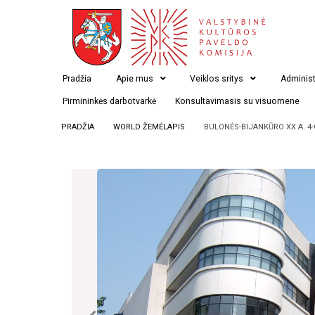
Pradžia
Apie mus
Veiklos sritys
Administ
Pirmininkės darbotvarkė
Konsultavimasis su visuomene
PRADŽIA
WORLD ŽEMĖLAPIS
BULONĖS-BIJANKŪRO XX A. 4