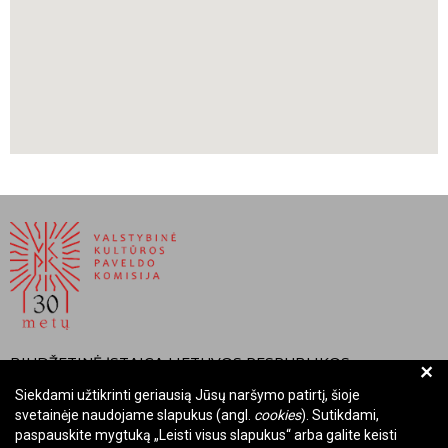
Visuotinė lietuvių enciklopedija. Bridgeport (Bridžportas). Prieiga
per internetą:
vle.lt
.
Diocese of Bridgeport. Decree on the Suppression of Saint George
Parish, Bridgeport. Oficialūs vyskupijos archyvai.
BIUDŽETINĖ ĮSTAIGA LIETUVOS RESPUBLIKOS
+
VALSTYBINĖ KULTŪROS PAVELDO KOMISIJA
Siekdami užtikrinti geriausią Jūsų naršymo patirtį, šioje
svetainėje naudojame slapukus (angl.
cookies
). Sutikdami,
Įmonės kodas: Juridinių asmenų registre 288700520
paspauskite mygtuką „Leisti visus slapukus“ arba galite keisti
Adresas: Rūdninkų g. 13, 01135 Vilnius