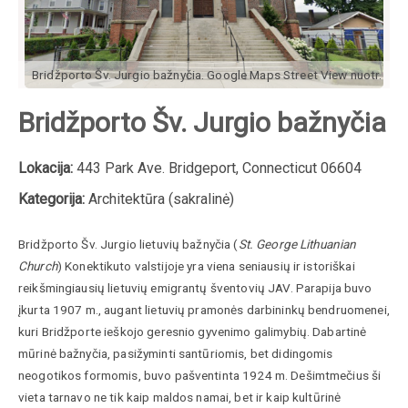
Bridžporto Šv. Jurgio bažnyčia. Google Maps Street View nuotr.
Bridžporto Šv. Jurgio bažnyčia
Lokacija:
443 Park Ave. Bridgeport, Connecticut 06604
Kategorija:
Architektūra (sakralinė)
Bridžporto Šv. Jurgio lietuvių bažnyčia (
St. George Lithuanian
Church
) Konektikuto valstijoje yra viena seniausių ir istoriškai
reikšmingiausių lietuvių emigrantų šventovių JAV. Parapija buvo
įkurta 1907 m., augant lietuvių pramonės darbininkų bendruomenei,
kuri Bridžporte ieškojo geresnio gyvenimo galimybių. Dabartinė
mūrinė bažnyčia, pasižyminti santūriomis, bet didingomis
neogotikos formomis, buvo pašventinta 1924 m. Dešimtmečius ši
vieta tarnavo ne tik kaip maldos namai, bet ir kaip kultūrinė