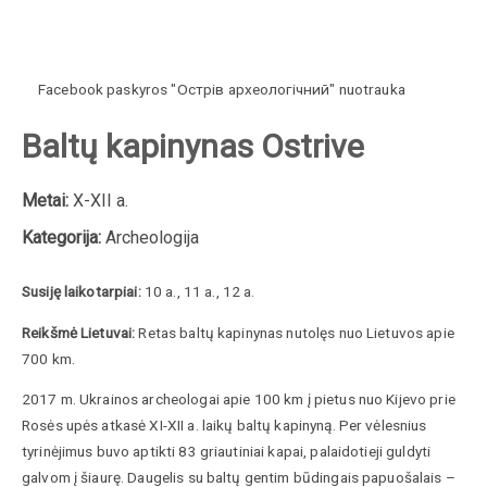
Facebook paskyros "Острів археологічний" nuotrauka
Baltų kapinynas Ostrive
Metai:
X-XII a.
Kategorija:
Archeologija
Susiję laikotarpiai:
10 a., 11 a., 12 a.
Reikšmė Lietuvai:
Retas baltų kapinynas nutolęs nuo Lietuvos apie
700 km.
2017 m. Ukrainos archeologai apie 100 km į pietus nuo Kijevo prie
Rosės upės atkasė XI-XII a. laikų baltų kapinyną. Per vėlesnius
tyrinėjimus buvo aptikti 83 griautiniai kapai, palaidotieji guldyti
galvom į šiaurę. Daugelis su baltų gentim būdingais papuošalais –