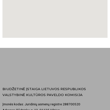
BIUDŽETINĖ ĮSTAIGA LIETUVOS RESPUBLIKOS
VALSTYBINĖ KULTŪROS PAVELDO KOMISIJA
Įmonės kodas: Juridinių asmenų registre 288700520
Adresas: Rūdninkų g. 13, 01135 Vilnius