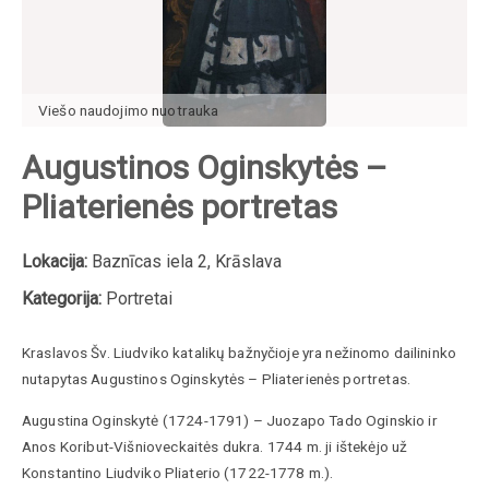
Viešo naudojimo
nuotrauka
Augustinos Oginskytės –
Pliaterienės portretas
Lokacija:
Baznīcas iela 2, Krāslava
Kategorija:
Portretai
Kraslavos Šv. Liudviko katalikų bažnyčioje yra nežinomo dailininko
nutapytas Augustinos Oginskytės – Pliaterienės
portretas.
Augustina Oginskytė
(1724-1791) – Juozapo Tado Oginskio ir
Anos Koribut-Višnioveckaitės dukra.
1744
m. j
i
ištekėjo už
Konstantino Liudviko Pliaterio (1722-1778 m.).