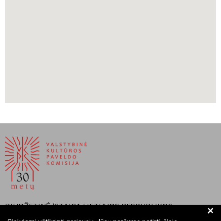
https://www.visitkraslava.com/lt/turizmas/lankytinos-
vietos/kraslavos-baznycios/kraslavos-kataliku-baznycia
BIUDŽETINĖ ĮSTAIGA LIETUVOS RESPUBLIKOS
+
VALSTYBINĖ KULTŪROS PAVELDO KOMISIJA