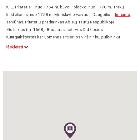
K. L. Pliateris – nuo 1754 m. buvo Polocko, nuo 1770 m. Trakų
kaštelionas, nuo 1758 m. Mstislavlio vaivada, Daugpilio ir
Infliantų
seniūnas. Pliaterių pradininkas Abiejų Tautų Respublikoje –
Gotardas (m. 1668). Būdamas Lietuvos Didžiosios
Kunigaikštystės kariuomenės artilerijos viršininku, pulkininku
1633–34 m. prie Smolensko dalyvavo kare su Rusijos kariuomene,
Išskleisti
kuri kapituliavo. 1641 m. iš Abiejų Tautų Respublikos valdovo
Vladislovo Vazos
gavo privilegiją savo dvarams Livonijoje. Vėliau
apsigyveno Lietuvoje. Jo sūnus Jonas Teofilis (m. 1696) buvo
pirmasis Pliateris, iš protestantų virtęs kataliku. Tapo Livonijos
vaivada. Jo lėšomis Vilniuje prie Sanguškų rūmų 1695 m. pradėta
statyti Viešpaties Dangun Žengimo, arba Misionierių, bažnyčia (čia
palaidotas jis pats ir kiti Pliateriai). Livonijos vaivada nuo 1735 m.
buvo ir Gotardo vaikaitis Jonas Liudvikas (m. 1737), turėjęs dvarą
Dusetose. Jo sūnus buvo Konstantinas Liudvikas Pliateris.
https://www.vle.lt/straipsnis/plateriai