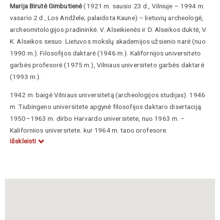
Marija Birutė Gimbutienė
(1921 m. sausio 23 d., Vilniuje – 1994 m.
vasario 2 d., Los Andžele; palaidota Kaune) – lietuvių archeologė,
archeomitologijos pradininkė. V. Alseikienės ir D. Alseikos duktė, V.
K. Alseikos sesuo. Lietuvos mokslų akademijos užsienio narė (nuo
1990 m.). Filosofijos daktarė (1946 m.). Kalifornijos universiteto
garbės profesorė (1975 m.), Vilniaus universiteto garbės daktarė
(1993 m.).
1942 m. baigė Vilniaus universitetą (archeologijos studijas). 1946
m. Tiubingeno universitete apgynė filosofijos daktaro disertaciją.
1950–1963 m. dirbo Harvardo universitete, nuo 1963 m. –
Kalifornijos universitete, kur 1964 m. tapo profesore.
Išskleisti
Bendradarbiavo įvairiuose archeologiniuose leidiniuose ir
enciklopedijose, tarp jų
„Lietuvių enciklopedijoje“
(1953–1964),
„Encyclopaedia Britannica“
(nuo 1955 m.),
„The Encyclopedia of
Religion“
(1986–1987). 1973–1994 m. vadovavo indoeuropiečių
studijų žurnalo archeologijos skyriui. Dalyvavo daugiau kaip 30
tarptautinių mokslinių konferencijų.
Pagrindinė mokslinių tyrinėjimų sritis – postpaleolitinė Europos