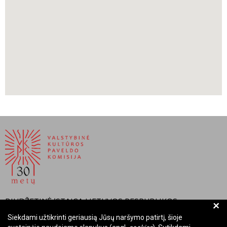
BIUDŽETINĖ ĮSTAIGA LIETUVOS RESPUBLIKOS
+
VALSTYBINĖ KULTŪROS PAVELDO KOMISIJA
Siekdami užtikrinti geriausią Jūsų naršymo patirtį, šioje