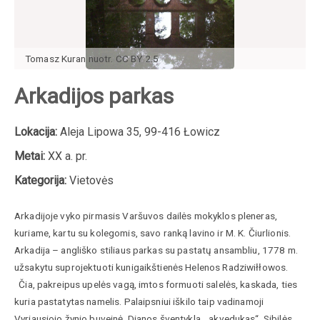
Tomasz Kuran nuotr. CC BY 2.5
Arkadijos parkas
Lokacija:
Aleja Lipowa 35, 99-416 Łowicz
Metai:
XX a. pr.
Kategorija:
Vietovės
Arkadijoje vyko pirmasis Varšuvos dailės mokyklos pleneras,
kuriame, kartu su kolegomis, savo ranką lavino ir M. K. Čiurlionis.
Arkadija – angliško stiliaus parkas su pastatų ansambliu, 1778 m.
užsakytu suprojektuoti kunigaikštienės Helenos Radziwiłłowos.
Čia, pakreipus upelės vagą, imtos formuoti salelės, kaskada, ties
kuria pastatytas namelis. Palaipsniui iškilo taip vadinamoji
Vyriausiojo žynio buveinė, Dianos šventykla, „akvedukas“, Sibilės