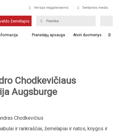
Versija neįgaliesiems
Svetainės medis
veldo žemėlapis
informacija
Pranešėjų apsauga
Atviri duomenys
dro Chodkevičiaus
cija Augsburge
ndras Chodkevičius
abulai ir rankraščiai, žemėlapiai ir natos, knygos ir