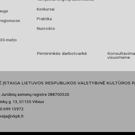
Konkursai
auga
Praktika
 regionuose
Nuorodos
 30-mečio
Pirmininkės darbotvarkė
Konsultavima
visuomene
Ė ĮSTAIGA LIETUVOS RESPUBLIKOS VALSTYBINĖ KULTŪROS 
 Juridinių asmenų registre 288700520
nkų g. 13, 01135 Vilnius
70 699 13972
misija@vkpk.lt