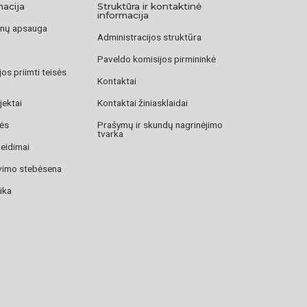
macija
Struktūra ir kontaktinė
informacija
nų apsauga
Administracijos struktūra
Paveldo komisijos pirmininkė
os priimti teisės
Kontaktai
jektai
Kontaktai žiniasklaidai
zės
Prašymų ir skundų nagrinėjimo
tvarka
žeidimai
avimo stebėsena
ika