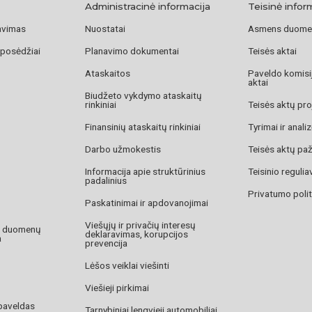
Administracinė informacija
Teisinė infor
avimas
Nuostatai
Asmens duome
 posėdžiai
Planavimo dokumentai
Teisės aktai
Ataskaitos
Paveldo komisij
aktai
Biudžeto vykdymo ataskaitų
rinkiniai
Teisės aktų pro
Finansinių ataskaitų rinkiniai
Tyrimai ir anali
Darbo užmokestis
Teisės aktų pa
Informacija apie struktūrinius
Teisinio reguli
padalinius
Privatumo polit
Paskatinimai ir apdovanojimai
Viešųjų ir privačių interesų
o duomenų
deklaravimas, korupcijos
a
prevencija
Lėšos veiklai viešinti
Viešieji pirkimai
paveldas
Tarnybiniai lengvieji automobiliai