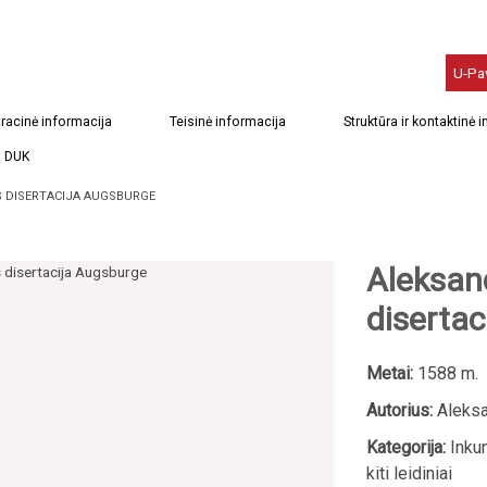
U-Pa
racinė informacija
Teisinė informacija
Struktūra ir kontaktinė 
DUK
 DISERTACIJA AUGSBURGE
Aleksan
diserta
Metai:
1588 m.
Autorius:
Aleksa
Kategorija:
Inkun
kiti leidiniai