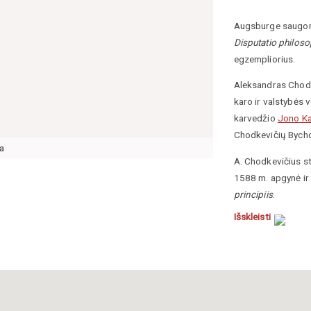
Augsburge saugom
Disputatio philos
egzempliorius.
Aleksandras Chodk
karo ir valstybės 
karvedžio
Jono Ka
Chodkevičių Bych
a
A. Chodkevičius stu
1588 m. apgynė ir
principiis
.
Išskleisti
https://www.vle.lt
https://www.digi