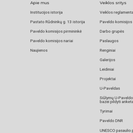
Apie mus
Veiklos sritys
Institucijos istorija
Veiklos reglament
Pastato Rūdninkų g. 13 istorija
Paveldo komisijos
Paveldo komisijos pirmininkė
Darbo grupės
Paveldo komisijos nariai
Paslaugos
Naujienos
Renginiai
Galerijos
Leidiniai
Projektai
U-Paveldas
Siūlymų U-Paveld
bazei pildyti anket
Tyrimai
Paveldo DNR
UNESCO pasaulio 