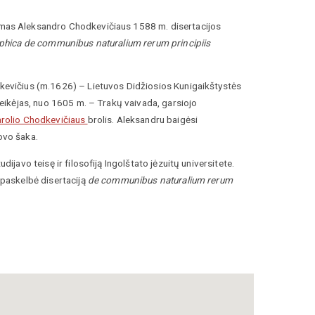
as Aleksandro Chodkevičiaus 1588 m. disertacijos
ophica de communibus naturalium rerum principiis
evičius (m.1626) – Lietuvos Didžiosios Kunigaikštystės
veikėjas, nuo 1605 m. – Trakų vaivada, garsiojo
rolio Chodkevičiaus
brolis. Aleksandru baigėsi
ovo šaka.
dijavo teisę ir filosofiją Ingolštato jėzuitų universitete.
 paskelbė disertaciją
de communibus naturalium rerum
/straipsnis/chodkeviciai
tale-sammlungen.de/en/details/bsb10156487