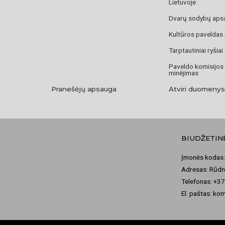
Lietuvoje
Dvarų sodybų aps
Kultūros paveldas
Tarptautiniai ryšiai
Paveldo komisijos
minėjimas
Pranešėjų apsauga
Atviri duomenys
BIUDŽETIN
Įmonės kodas:
Adresas: Rūdni
Telefonas: +3
El. paštas: ko