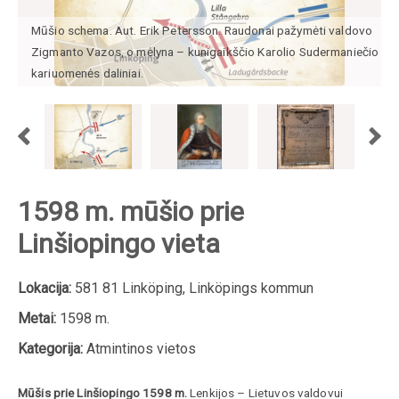
Mūšio schema. Aut. Erik Petersson. Raudonai pažymėti valdovo
Zigmanto Vazos, o mėlyna – kunigaikščio Karolio Sudermaniečio
kariuomenės daliniai.
1598 m. mūšio prie
Linšiopingo vieta
Lokacija:
581 81 Linköping, Linköpings kommun
Metai:
1598 m.
Kategorija:
Atmintinos vietos
Mūšis prie Linšiopingo 1598 m.
Lenkijos – Lietuvos valdovui