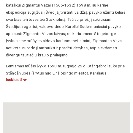
katalikui Zigmantui Vazai (1566-1632) 1598 m. su karine
ekspedicija sugrįžus į Švediją įtvirtinti valdžią, pavyko užimti kelias
svarbias tvirtoves bei Stokholmą. Tačiau prieš jį sukilusiam
Švedijos regentui, valdovo dėdei Karoliui Sudermaniečiui pavyko
apsiausti Zigmanto Vazos laivyną su kariuomene Stegeborge.
Įvykusiame mūšyje valdovo kariuomenei laimint, Zigmantas Vaza
netikėtai nurodė jį nutraukti ir pradėti derybas, taip siekdamas
išvengti tautiečių kraujo praliejimo.
Lemiamas mūšis įvyko 1598 m. rugsėjo 25 d. Stångebro lauke prie
Stångån upės (į rytus nuo Linšiopingo miesto). Karaliaus
Išskleisti
kariuomenėje, kurią sudarė apie 6000 karių, daugiausia samdiniai ir
valdovui ištikimos švedų vėliavos, svarbų vaidmenį vaidino
Lietuvoje įsikūrusių vengrų karvedžių – Kasparo Bekešo sūnaus
Vladislovo (Békés de Kornyáti László) ir Kasparo Horvato (Caspar
Horwatt) vadovaujami vengrų pėstininkai (1200 karių). Sukilėlių
pusėje buvo apie 18 000 karių. Išvakarėse Karolis Sudermanietis
apgaulingai informavo valdovą, kad nori derėtis. Derybos turėjo
įvykti būtent į rytus nuo Linšiopingo miesto, lauke prie dviejų tiltų