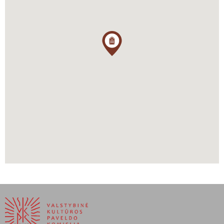
per
Stångån
upę (Stora Stångebro i Lilla Stångebro, dabar jie yra
mieste). Zigmantas Vaza prie tiltų paliko sargybas, o išvargusią
kariuomenę atitraukė į miestą. Tačiau ryto tamsoje Karolis
Sudermanietis, padalinęs kariuomenę į dvi dalis, bandė netikėtai
užklupti valdovo kariuomenę tyliai persikeldamas per abu tiltus. To
nepavyko padaryti. Valdovo daliniai jau žygiavo link tiltų ir atmušė
puolimą bei perėjo į kontrpuolimą. Tačiau priešininkas buvo
išsidėstęs geresnėje padėtyje – ant kalvų. „Mūšis dėl tiltų“ vyko
permainingai. Zigmanto Vazos pėstininkai patyrė naikinančią
priešininko kavalerijos ataką. Pusiaudienyje, trečiuoju bandymu
Sudermaniečio kariams pavyko užgrobti artileriją prie piečiau
esančio tilto Lilla Stångebro ir nukreipti ją prieš rojalistus. Valdovo
švedų raiteliai iš Västergötland galiausiai atsisakė kovoti su
saviškiais. Prasiveržę, tačiau pagalbos nesulaukę vengrų daliniai
patyrė didelių nuostolių – žuvo ar buvo sužeista keli šimtai karių.
Galiausiai abi pusės sutiko pradėti derybas.
Mūšyje žuvo apie 1500-2000 žmonių. Karybos istorikas
Erik
Petersson pažymi, kad v
aldovo kariuomenė nuostolių patyrė