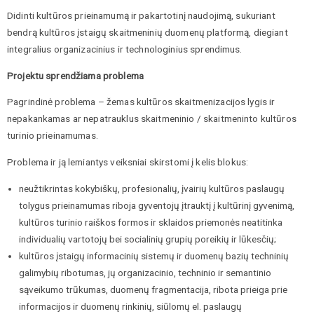
Didinti kultūros prieinamumą ir pakartotinį naudojimą, sukuriant
bendrą kultūros įstaigų skaitmeninių duomenų platformą, diegiant
integralius organizacinius ir technologinius sprendimus.
Projektu sprendžiama problema
Pagrindinė problema – žemas kultūros skaitmenizacijos lygis ir
nepakankamas ar nepatrauklus skaitmeninio / skaitmeninto kultūros
turinio prieinamumas.
Problema ir ją lemiantys veiksniai skirstomi į kelis blokus:
neužtikrintas kokybiškų, profesionalių, įvairių kultūros paslaugų
tolygus prieinamumas riboja gyventojų įtrauktį į kultūrinį gyvenimą,
kultūros turinio raiškos formos ir sklaidos priemonės neatitinka
individualių vartotojų bei socialinių grupių poreikių ir lūkesčių;
kultūros įstaigų informacinių sistemų ir duomenų bazių techninių
galimybių ribotumas, jų organizacinio, techninio ir semantinio
sąveikumo trūkumas, duomenų fragmentacija, ribota prieiga prie
informacijos ir duomenų rinkinių, siūlomų el. paslaugų