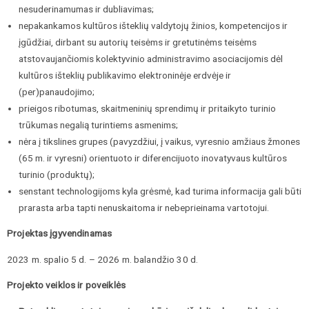
nesuderinamumas ir dubliavimas;
nepakankamos kultūros išteklių valdytojų žinios, kompetencijos ir
įgūdžiai, dirbant su autorių teisėms ir gretutinėms teisėms
atstovaujančiomis kolektyvinio administravimo asociacijomis dėl
kultūros išteklių publikavimo elektroninėje erdvėje ir
(per)panaudojimo;
prieigos ribotumas, skaitmeninių sprendimų ir pritaikyto turinio
trūkumas negalią turintiems asmenims;
nėra į tikslines grupes (pavyzdžiui, į vaikus, vyresnio amžiaus žmones
(65 m. ir vyresni) orientuoto ir diferencijuoto inovatyvaus kultūros
turinio (produktų);
senstant technologijoms kyla grėsmė, kad turima informacija gali būti
prarasta arba tapti nenuskaitoma ir nebeprieinama vartotojui.
Projektas įgyvendinamas
2023 m. spalio 5 d. – 2026 m. balandžio 30 d.
Projekto veiklos ir poveiklės