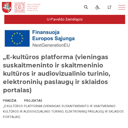
LT
U-Paveldo žemėlapis
„E-kultūros platforma (vieningas
suskaitmeninto ir skaitmeninio
kultūros ir audiovizualinio turinio,
elektroninių paslaugų ir sklaidos
portalas)
PRADŽIA
PROJEKTAS
„E-KULTŪROS PLATFORMA (VIENINGAS SUSKAITMENINTO IR SKAITMENINIO
KULTŪROS IR AUDIOVIZUALINIO TURINIO, ELEKTRONINIŲ PASLAUGŲ IR SKLAIDOS
PORTALAS)