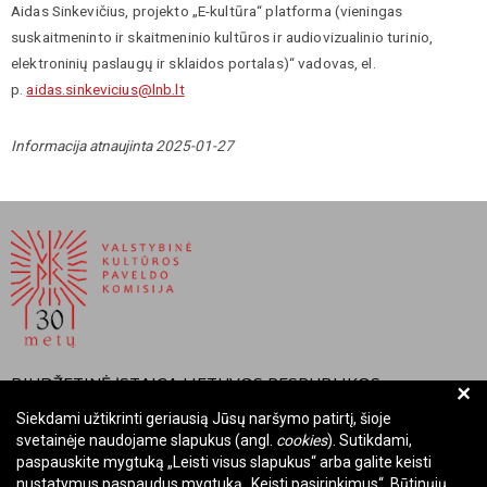
Aidas Sinkevičius, projekto „E-kultūra“ platforma (vieningas
suskaitmeninto ir skaitmeninio kultūros ir audiovizualinio turinio,
elektroninių paslaugų ir sklaidos portalas)“ vadovas, el.
p.
aidas.sinkevicius@lnb.lt
Informacija atnaujinta 2025-01-27
BIUDŽETINĖ ĮSTAIGA LIETUVOS RESPUBLIKOS
+
VALSTYBINĖ KULTŪROS PAVELDO KOMISIJA
Siekdami užtikrinti geriausią Jūsų naršymo patirtį, šioje
svetainėje naudojame slapukus (angl.
cookies
). Sutikdami,
Įmonės kodas: Juridinių asmenų registre 288700520
paspauskite mygtuką „Leisti visus slapukus“ arba galite keisti
Adresas: Rūdninkų g. 13, 01135 Vilnius
nustatymus paspaudus mygtuką „Keisti pasirinkimus“. Būtinųjų