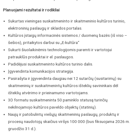
Planuojami rezultatai ir rodikliai
Sukurtas vieningas suskaitmeninto ir skaitmeninio kultūros turinio,
elektroninių paslaugų ir sklaidos portalas.
Kultūros įstaigų informacinės sistemos / duomenų bazės (iš viso –
šešios), pritaikytos darbui su „E-kultūra“
Sukurti šiuolaikinėmis technologijomis paremti ir vartotojui
patrauklūs produktai ir el. paslaugos.
Padidėjusi suskaitmeninto kultūros turinio dalis.
Įgyvendinta komunikacijos strategija.
Pasirašyta ir įgyvendinta daugiau nei 12 sutarčių (susitarimų) su
skaitmeninių ir suskaitmenintų kultūros išteklių savininkais dėl
išteklių atvėrimo ir prieinamumo vartotojams.
3D formatu suskaitmeninta 50 paminklo statusą turinčių
nekilnojamojo kultūros paveldo objektų (statinių).
Naujų ir patobulintų viešųjų skaitmeninių paslaugų, produktų ir
procesų naudotojų skaičius viršys 100 000 (bus fiksuojama 2026 m.
gruodžio 31 d.).