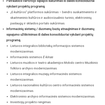
Patrauklios vartotojo sąsajos sukūrimas iš dalies konsoliduotai
vykdant projektų programą.
„E-kultūros“ platformos sukūrimas – bendro suskaitmeninto ir
skaitmeninio kultūros ir audiovizualinio turinio, elektroninių
paslaugų ir sklaidos portalo sukūrimas.
Informacinių sistemų / duomenų bazių atnaujinimas ir duomenų
sąsajumo užtikrinimas iš dalies konsoliduotai vykdant projektų
programą.
Lietuvos integralios bibliotekų informacijos sistemos
modernizavimas.
Informacinės sistemos
E-kinas
Lietuvos muzikos ir teatro akademijos Mokslo centro Muzikinio
folkloro archyvo modernizavimas.
Lietuvos integralios muziejų informacinės sistemos
modernizavimas.
Lietuvos nacionalinio kultūros centro informacinės sistemos
modernizavimas.
Elektroninio archyvo informacinės sistemos modernizavimas.
Investicijų projekto rengimas.