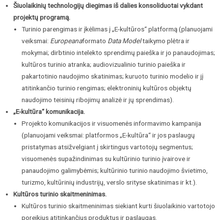
Šiuolaikinių technologijų diegimas iš dalies konsoliduotai vykdant
projektų programą.
Turinio parengimas ir įkėlimas į „E-kultūros“ platformą (planuojami
veiksmai:
Europeana
formato
Data Model
taikymo plėtra ir
mokymai; dirbtinio intelekto sprendimų paieška ir jo panaudojimas;
kultūros turinio atranka; audiovizualinio turinio paieška ir
pakartotinio naudojimo skatinimas; kuruoto turinio modelio ir jį
atitinkančio turinio rengimas; elektroninių kultūros objektų
naudojimo teisinių ribojimų analizė ir jų sprendimas).
„E-kultūra“ komunikacija.
Projekto komunikacijos ir visuomenės informavimo kampanija
(planuojami veiksmai: platformos „E-kultūra“ ir jos paslaugų
pristatymas atsižvelgiant į skirtingus vartotojų segmentus;
visuomenės supažindinimas su kultūrinio turinio įvairove ir
panaudojimo galimybėmis; kultūrinio turinio naudojimo švietimo,
turizmo, kultūrinių industrijų, verslo srityse skatinimas ir kt.).
Kultūros turinio skaitmeninimas.
Kultūros turinio skaitmeninimas siekiant kurti šiuolaikinio vartotojo
poreikius atitinkančius produktus ir paslaugas.