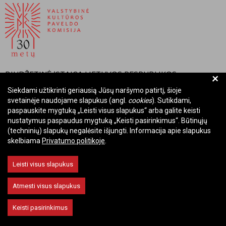
BIUDŽETINĖ ĮSTAIGA LIETUVOS RESPUBLIKOS
+
VALSTYBINĖ KULTŪROS PAVELDO KOMISIJA
Siekdami užtikrinti geriausią Jūsų naršymo patirtį, šioje
svetainėje naudojame slapukus (angl.
cookies
). Sutikdami,
Įmonės kodas: Juridinių asmenų registre 288700520
paspauskite mygtuką „Leisti visus slapukus“ arba galite keisti
Adresas: Rūdninkų g. 13, 01135 Vilnius
nustatymus paspaudus mygtuką „Keisti pasirinkimus“. Būtinųjų
Telefonas: +370 699 13972
(techninių) slapukų negalėsite išjungti. Informacija apie slapukus
skelbiama
Privatumo politikoje
.
El. paštas: komisija@vkpk.lt
BENDRAUKIME
Leisti visus slapukus
Atmesti visus slapukus
© 2026 Valstybinė kultūros paveldo komisija. Visos teisės saugomos.
Keisti pasirinkimus
Keisti slapukų nustatymus