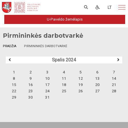
LT
U-Paveldo žemėlapis
Pirmininkės darbotvarkė
PRADŽIA
PIRMININKĖS DARBOTVARKĖ
Spalis 2024
1
2
3
4
5
6
7
8
9
10
11
12
13
14
15
16
17
18
19
20
21
22
23
24
25
26
27
28
29
30
31