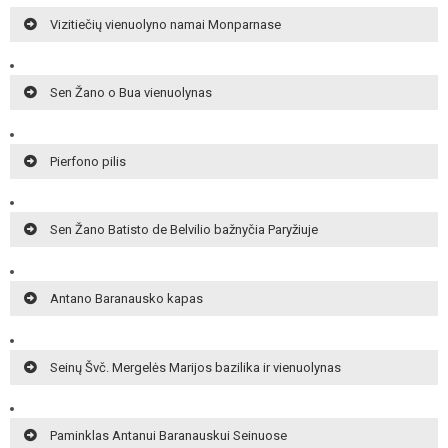
Vizitiečių vienuolyno namai Monparnase
Sen Žano o Bua vienuolynas
Pierfono pilis
Sen Žano Batisto de Belvilio bažnyčia Paryžiuje
Antano Baranausko kapas
Seinų Švč. Mergelės Marijos bazilika ir vienuolynas
Paminklas Antanui Baranauskui Seinuose