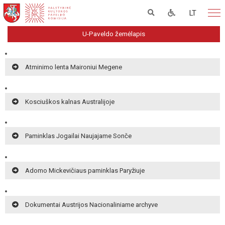
LT
U-Paveldo žemėlapis
Atminimo lenta Maironiui Megene
Kosciuškos kalnas Australijoje
Paminklas Jogailai Naujajame Sonče
Adomo Mickevičiaus paminklas Paryžiuje
Dokumentai Austrijos Nacionaliniame archyve