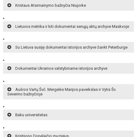
Kristaus Atsimainymo bažnyčia Niujorke
Lietuvos metrika ir kiti dokumentai senųjų aktų archyve Maskvoje
Su Lietuva susiję dokumentai istorijos archyve Sankt Peterburge
Dokumentai Ukrainos valstybiname istorijos archyve
Aušros Vartų Švč. Mergelės Marijos paveikslas ir Vytis Šv.
Severino bažnyčioje
Baku universitetas
Kristijono Donelaičio muziejus