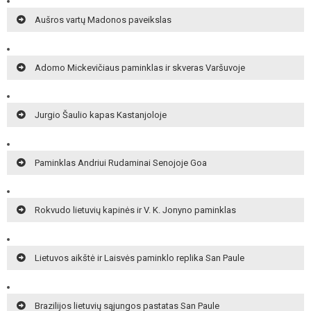
Aušros vartų Madonos paveikslas
Adomo Mickevičiaus paminklas ir skveras Varšuvoje
Jurgio Šaulio kapas Kastanjoloje
Paminklas Andriui Rudaminai Senojoje Goa
Rokvudo lietuvių kapinės ir V. K. Jonyno paminklas
Lietuvos aikštė ir Laisvės paminklo replika San Paule
Brazilijos lietuvių sąjungos pastatas San Paule