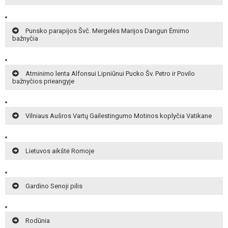
Punsko parapijos Švč. Mergelės Marijos Dangun Ėmimo
bažnyčia
Atminimo lenta Alfonsui Lipniūnui Pucko Šv. Petro ir Povilo
bažnyčios prieangyje
Vilniaus Aušros Vartų Gailestingumo Motinos koplyčia Vatikane
Lietuvos aikštė Romoje
Gardino Senoji pilis
Rodūnia