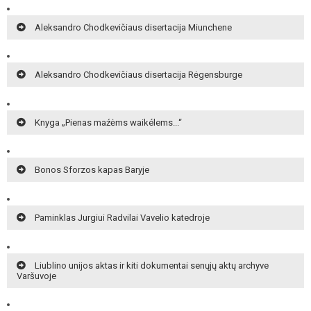
Aleksandro Chodkevičiaus disertacija Miunchene
Aleksandro Chodkevičiaus disertacija Rėgensburge
Knyga „Pienas maźėms waikélems...“
Bonos Sforzos kapas Baryje
Paminklas Jurgiui Radvilai Vavelio katedroje
Liublino unijos aktas ir kiti dokumentai senųjų aktų archyve
Varšuvoje