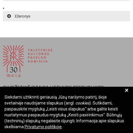
Ežeronys
BIUDŽETINĖ ĮSTAIGA LIETUVOS RESPUBLIKOS
+
VALSTYBINĖ KULTŪROS PAVELDO KOMISIJA
Siekdami užtikrinti geriausią Jūsų naršymo patirtį, šioje
svetainėje naudojame slapukus (angl.
cookies
). Sutikdami,
Įmonės kodas: Juridinių asmenų registre 288700520
paspauskite mygtuką „Leisti visus slapukus“ arba galite keisti
Adresas: Rūdninkų g. 13, 01135 Vilnius
nustatymus paspaudus mygtuką „Keisti pasirinkimus“. Būtinųjų
Telefonas: +370 699 13972
(techninių) slapukų negalėsite išjungti. Informacija apie slapukus
El. paštas: komisija@vkpk.lt
skelbiama
Privatumo politikoje
.