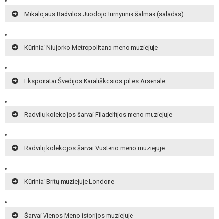
Mikalojaus Radvilos Juodojo turnyrinis šalmas (saladas)
Kūriniai Niujorko Metropolitano meno muziejuje
Eksponatai Švedijos Karališkosios pilies Arsenale
Radvilų kolekcijos šarvai Filadelfijos meno muziejuje
Radvilų kolekcijos šarvai Vusterio meno muziejuje
Kūriniai Britų muziejuje Londone
Šarvai Vienos Meno istorijos muziejuje