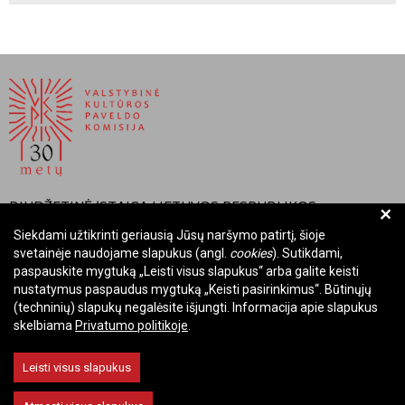
BIUDŽETINĖ ĮSTAIGA LIETUVOS RESPUBLIKOS
+
VALSTYBINĖ KULTŪROS PAVELDO KOMISIJA
Siekdami užtikrinti geriausią Jūsų naršymo patirtį, šioje
svetainėje naudojame slapukus (angl.
cookies
). Sutikdami,
Įmonės kodas: Juridinių asmenų registre 288700520
paspauskite mygtuką „Leisti visus slapukus“ arba galite keisti
Adresas: Rūdninkų g. 13, 01135 Vilnius
nustatymus paspaudus mygtuką „Keisti pasirinkimus“. Būtinųjų
Telefonas: +370 699 13972
(techninių) slapukų negalėsite išjungti. Informacija apie slapukus
skelbiama
Privatumo politikoje
.
El. paštas: komisija@vkpk.lt
BENDRAUKIME
Leisti visus slapukus