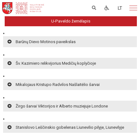
LT
U-Paveldo žemėlapis
Barūnų Dievo Motinos paveikslas
Šv. Kazimiero relikvijorius Medičių koplyčioje
Mikalojaus Kristupo Radvilos Našlaitėlio šarvai
Žirgo šarvai Viktorijos ir Alberto muziejuje Londone
Stanislovo Leščinskio gobelenas Liunevilio pilyje, Liunevilyje