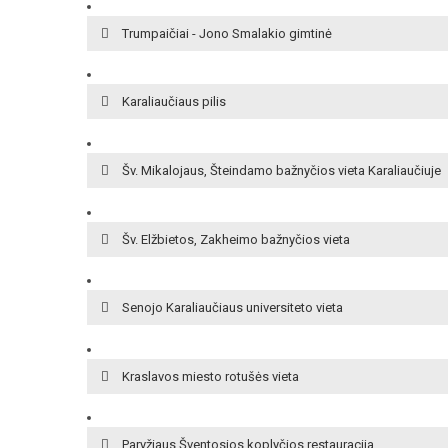
Trumpaičiai - Jono Smalakio gimtinė
Karaliaučiaus pilis
Šv. Mikalojaus, Šteindamo bažnyčios vieta Karaliaučiuje
Šv. Elžbietos, Zakheimo bažnyčios vieta
Senojo Karaliaučiaus universiteto vieta
Kraslavos miesto rotušės vieta
Paryžiaus Šventosios koplyčios restauracija