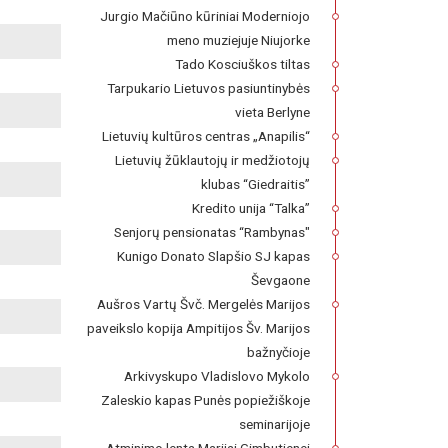
Jurgio Mačiūno kūriniai Moderniojo
meno muziejuje Niujorke
Tado Kosciuškos tiltas
Tarpukario Lietuvos pasiuntinybės
vieta Berlyne
Lietuvių kultūros centras „Anapilis“
Lietuvių žūklautojų ir medžiotojų
klubas “Giedraitis”
Kredito unija “Talka”
Senjorų pensionatas “Rambynas"
Kunigo Donato Slapšio SJ kapas
Ševgaone
Aušros Vartų Švč. Mergelės Marijos
paveikslo kopija Ampitijos Šv. Marijos
bažnyčioje
Arkivyskupo Vladislovo Mykolo
Zaleskio kapas Punės popiežiškoje
seminarijoje