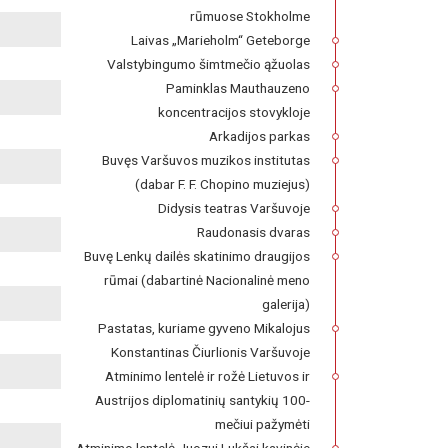
rūmuose Stokholme
Laivas „Marieholm“ Geteborge
Valstybingumo šimtmečio ąžuolas
Paminklas Mauthauzeno
koncentracijos stovykloje
Arkadijos parkas
Buvęs Varšuvos muzikos institutas
(dabar F. F. Chopino muziejus)
Didysis teatras Varšuvoje
Raudonasis dvaras
Buvę Lenkų dailės skatinimo draugijos
rūmai (dabartinė Nacionalinė meno
galerija)
Pastatas, kuriame gyveno Mikalojus
Konstantinas Čiurlionis Varšuvoje
Atminimo lentelė ir rožė Lietuvos ir
Austrijos diplomatinių santykių 100-
mečiui pažymėti