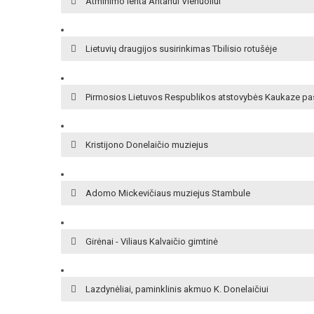
Atminimo lenta Antanui Vienuoliui
Lietuvių draugijos susirinkimas Tbilisio rotušėje
Pirmosios Lietuvos Respublikos atstovybės Kaukaze pa
Kristijono Donelaičio muziejus
Adomo Mickevičiaus muziejus Stambule
Girėnai - Viliaus Kalvaičio gimtinė
Lazdynėliai, paminklinis akmuo K. Donelaičiui