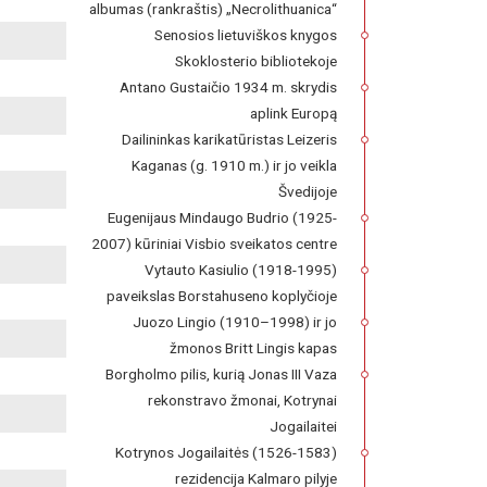
albumas (rankraštis) „Necrolithuanica“
Senosios lietuviškos knygos
Skoklosterio bibliotekoje
Antano Gustaičio 1934 m. skrydis
aplink Europą
Dailininkas karikatūristas Leizeris
Kaganas (g. 1910 m.) ir jo veikla
Švedijoje
Eugenijaus Mindaugo Budrio (1925-
2007) kūriniai Visbio sveikatos centre
Vytauto Kasiulio (1918-1995)
paveikslas Borstahuseno koplyčioje
Juozo Lingio (1910–1998) ir jo
žmonos Britt Lingis kapas
Borgholmo pilis, kurią Jonas III Vaza
rekonstravo žmonai, Kotrynai
Jogailaitei
Kotrynos Jogailaitės (1526-1583)
rezidencija Kalmaro pilyje