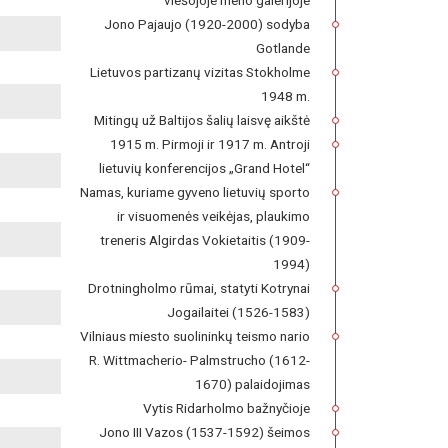
viešojoje meno galerijoje
Jono Pajaujo (1920-2000) sodyba
Gotlande
Lietuvos partizanų vizitas Stokholme
1948 m.
Mitingų už Baltijos šalių laisvę aikštė
1915 m. Pirmoji ir 1917 m. Antroji
lietuvių konferencijos „Grand Hotel“
Namas, kuriame gyveno lietuvių sporto
ir visuomenės veikėjas, plaukimo
treneris Algirdas Vokietaitis (1909-
1994)
Drotningholmo rūmai, statyti Kotrynai
Jogailaitei (1526-1583)
Vilniaus miesto suolininkų teismo nario
R. Wittmacherio- Palmstrucho (1612-
1670) palaidojimas
Vytis Ridarholmo bažnyčioje
Jono III Vazos (1537-1592) šeimos