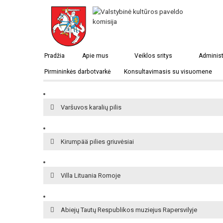
Nesvyžius
Pradžia
Apie mus
Veiklos sritys
Administ
Pirmininkės darbotvarkė
Konsultavimasis su visuomene
Zaosės dvaras
Varšuvos karalių pilis
Kirumpää pilies griuvėsiai
Villa Lituania Romoje
Abiejų Tautų Respublikos muziejus Rapersvilyje