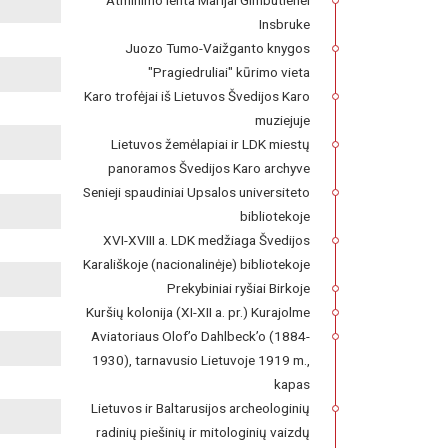
Atminimo lenta Marijai Gimbutienei
Insbruke
Juozo Tumo-Vaižganto knygos
"Pragiedruliai" kūrimo vieta
Karo trofėjai iš Lietuvos Švedijos Karo
muziejuje
Lietuvos žemėlapiai ir LDK miestų
panoramos Švedijos Karo archyve
Senieji spaudiniai Upsalos universiteto
bibliotekoje
XVI-XVIII a. LDK medžiaga Švedijos
Karališkoje (nacionalinėje) bibliotekoje
Prekybiniai ryšiai Birkoje
Kuršių kolonija (XI-XII a. pr.) Kurajolme
Aviatoriaus Olof’o Dahlbeck’o (1884-
1930), tarnavusio Lietuvoje 1919 m.,
kapas
Lietuvos ir Baltarusijos archeologinių
radinių piešinių ir mitologinių vaizdų