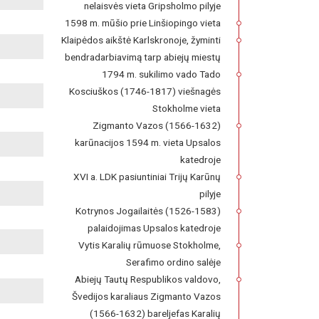
nelaisvės vieta Gripsholmo pilyje
1598 m. mūšio prie Linšiopingo vieta
Klaipėdos aikštė Karlskronoje, žyminti
bendradarbiavimą tarp abiejų miestų
1794 m. sukilimo vado Tado
Kosciuškos (1746-1817) viešnagės
Stokholme vieta
Zigmanto Vazos (1566-1632)
karūnacijos 1594 m. vieta Upsalos
katedroje
XVI a. LDK pasiuntiniai Trijų Karūnų
pilyje
Kotrynos Jogailaitės (1526-1583)
palaidojimas Upsalos katedroje
Vytis Karalių rūmuose Stokholme,
Serafimo ordino salėje
Abiejų Tautų Respublikos valdovo,
Švedijos karaliaus Zigmanto Vazos
(1566-1632) bareljefas Karalių