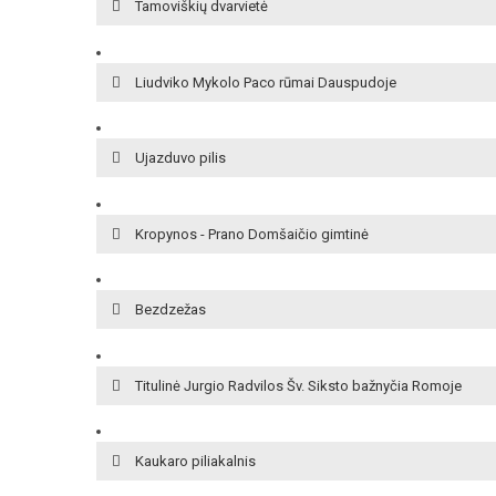
Tamoviškių dvarvietė
Liudviko Mykolo Paco rūmai Dauspudoje
Ujazduvo pilis
Kropynos - Prano Domšaičio gimtinė
Bezdzežas
Titulinė Jurgio Radvilos Šv. Siksto bažnyčia Romoje
Kaukaro piliakalnis