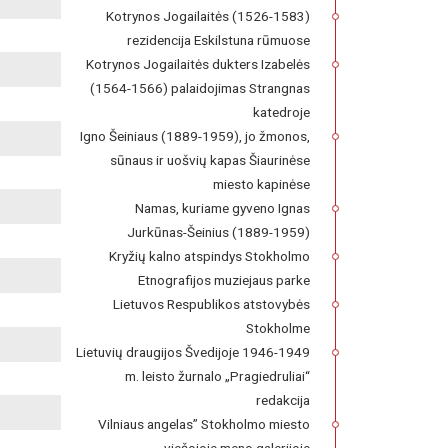
Kotrynos Jogailaitės (1526-1583)
rezidencija Eskilstuna rūmuose
Kotrynos Jogailaitės dukters Izabelės
(1564-1566) palaidojimas Strangnas
katedroje
Igno Šeiniaus (1889-1959), jo žmonos,
sūnaus ir uošvių kapas Šiaurinėse
miesto kapinėse
Namas, kuriame gyveno Ignas
Jurkūnas-Šeinius (1889-1959)
Kryžių kalno atspindys Stokholmo
Etnografijos muziejaus parke
Lietuvos Respublikos atstovybės
Stokholme
Lietuvių draugijos Švedijoje 1946-1949
m. leisto žurnalo „Pragiedruliai“
redakcija
Vilniaus angelas” Stokholmo miesto