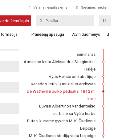
Versija neįgaliesiems
Svetainės medis
De Watteville pulko
LT
veldo žemėlapis
pėdsakai 1812 m. kare
informacija
Pranešėjų apsauga
Atviri duomenys
Franckesche Stiftungen kompleksas,
kuriame 1727–1740 m. veikė Lietuvių
seminaras
Atminimo lenta Aleksandrui Stulginskiui
Halėje
Vytis Heilsbrono abatijoje
Kanados lietuvių muziejus-archyvas
De Watteville pulko pėdsakai 1812 m.
kare
Buvusi Albertinos vandentiekio
siurblinė su Vyčio herbu
Butas, kuriame gyveno M. K. Čiurlionis
Leipcige
M. K. Čiurlionio studijų vieta Leipcige