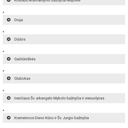
Kristaus Atsimainymo bažnyčia Niujorke
Druja
Dūdos
Gaičiūniškės
Glubokas
Ivenčiaus Šv. arkangelo Mykolo bažnyčia ir vienuolynas
Kremenicos Dievo Kūno ir Šv. Jurgio bažnyčia