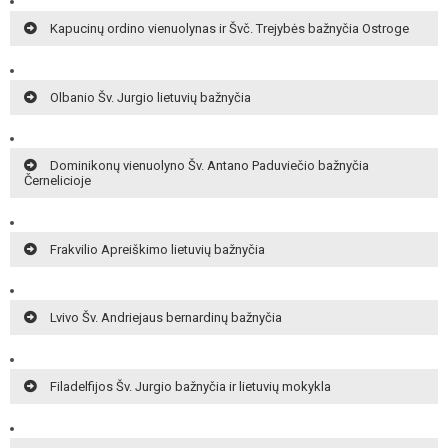
Kapucinų ordino vienuolynas ir Švč. Trejybės bažnyčia Ostroge
Olbanio Šv. Jurgio lietuvių bažnyčia
Dominikonų vienuolyno Šv. Antano Paduviečio bažnyčia
Černelicioje
Frakvilio Apreiškimo lietuvių bažnyčia
Lvivo Šv. Andriejaus bernardinų bažnyčia
Filadelfijos Šv. Jurgio bažnyčia ir lietuvių mokykla