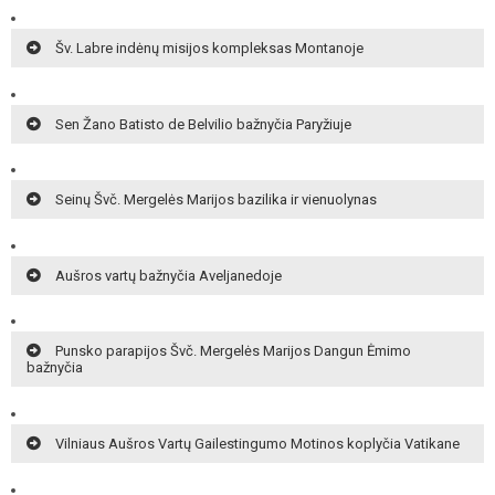
Šv. Labre indėnų misijos kompleksas Montanoje
Sen Žano Batisto de Belvilio bažnyčia Paryžiuje
Seinų Švč. Mergelės Marijos bazilika ir vienuolynas
Aušros vartų bažnyčia Aveljanedoje
Punsko parapijos Švč. Mergelės Marijos Dangun Ėmimo
bažnyčia
Vilniaus Aušros Vartų Gailestingumo Motinos koplyčia Vatikane