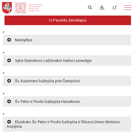
LT
U-Paveldo žemėlapis
Nesvyžius
Vytis Stanislovo Leščinskio herbe Liunevilyje
Šv. Kazimiero bažnyčia prie Čerinjolos
Šv. Petro ir Povilo bažnyčia Heizeltone
Elizabeto Šv. Petro ir Povilo bažnyčia ir Šiluvos Dievo Motinos
koplyčia