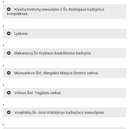
Kryvičų trinitorių vienuolyno ir Šv. Andriejaus bažnyčios
kompleksas
Lyskava
Makaraucų Šv. Kryžiaus išaukštinimo bažnyčia
Muravankos Švč. Mergelės Marijos Gimimo cerkvė
Volnos Švč. Trejybės cerkvė
Vosyliškių Šv. Jono Krikštytojo bažnyčia ir vienuolynas