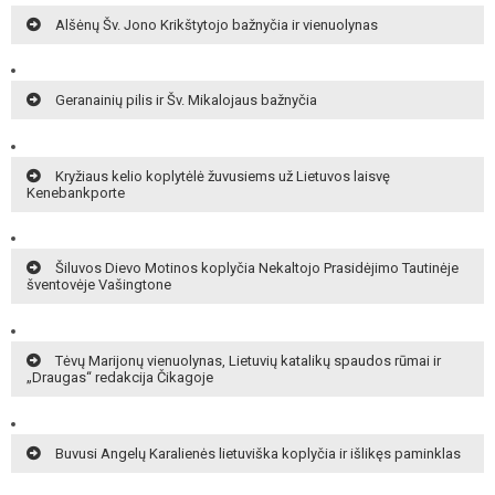
Alšėnų Šv. Jono Krikštytojo bažnyčia ir vienuolynas
Geranainių pilis ir Šv. Mikalojaus bažnyčia
Kryžiaus kelio koplytėlė žuvusiems už Lietuvos laisvę
Kenebankporte
Šiluvos Dievo Motinos koplyčia Nekaltojo Prasidėjimo Tautinėje
šventovėje Vašingtone
Tėvų Marijonų vienuolynas, Lietuvių katalikų spaudos rūmai ir
„Draugas“ redakcija Čikagoje
Buvusi Angelų Karalienės lietuviška koplyčia ir išlikęs paminklas