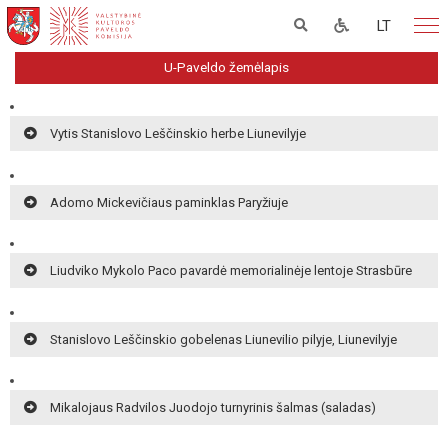
LT
U-Paveldo žemėlapis
Vytis Stanislovo Leščinskio herbe Liunevilyje
Adomo Mickevičiaus paminklas Paryžiuje
Liudviko Mykolo Paco pavardė memorialinėje lentoje Strasbūre
Stanislovo Leščinskio gobelenas Liunevilio pilyje, Liunevilyje
Mikalojaus Radvilos Juodojo turnyrinis šalmas (saladas)