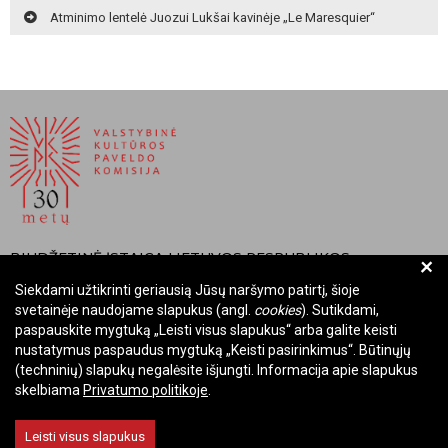
Atminimo lentelė Juozui Lukšai kavinėje „Le Maresquier“
BIUDŽETINĖ ĮSTAIGA LIETUVOS RESPUBLIKOS
+
VALSTYBINĖ KULTŪROS PAVELDO KOMISIJA
Siekdami užtikrinti geriausią Jūsų naršymo patirtį, šioje
svetainėje naudojame slapukus (angl.
cookies
). Sutikdami,
Įmonės kodas: Juridinių asmenų registre 288700520
paspauskite mygtuką „Leisti visus slapukus“ arba galite keisti
Adresas: Rūdninkų g. 13, 01135 Vilnius
nustatymus paspaudus mygtuką „Keisti pasirinkimus“. Būtinųjų
Telefonas: +370 699 13972
(techninių) slapukų negalėsite išjungti. Informacija apie slapukus
skelbiama
Privatumo politikoje
.
El. paštas: komisija@vkpk.lt
BENDRAUKIME
Leisti visus slapukus