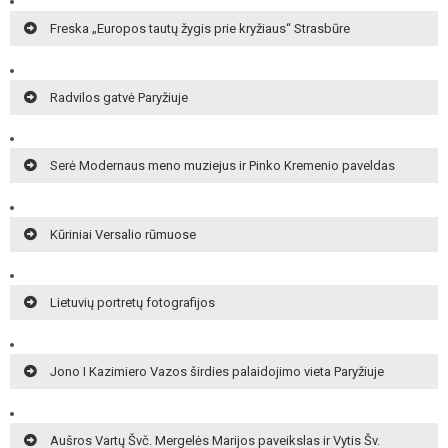
Freska „Europos tautų žygis prie kryžiaus“ Strasbūre
Radvilos gatvė Paryžiuje
Serė Modernaus meno muziejus ir Pinko Kremenio paveldas
Kūriniai Versalio rūmuose
Lietuvių portretų fotografijos
Jono I Kazimiero Vazos širdies palaidojimo vieta Paryžiuje
Aušros Vartų Švč. Mergelės Marijos paveikslas ir Vytis Šv.