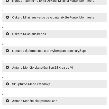
Namas ir atminimo lenta Oskarui Milašiui Fontenblo mieste
Oskaro Milašiaus vardu pavadinta aikštė Fontenblo mieste
Oskaro Milašiaus kapas
Lietuvos diplomatinės atstovybės pastatas Paryžiuje
Antano Mončio skulptūra Sen Žil Krua de Vi
Skulptūros Meco katedroje
Antano Mončio skulptūros Lane