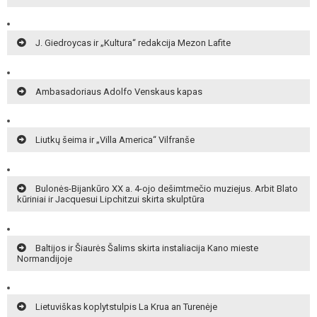
J. Giedroycas ir „Kultura“ redakcija Mezon Lafite
Ambasadoriaus Adolfo Venskaus kapas
Liutkų šeima ir „Villa America“ Vilfranše
Bulonės-Bijankūro XX a. 4-ojo dešimtmečio muziejus. Arbit Blato
kūriniai ir Jacquesui Lipchitzui skirta skulptūra
Baltijos ir Šiaurės Šalims skirta instaliacija Kano mieste
Normandijoje
Lietuviškas koplytstulpis La Krua an Turenėje