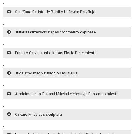
Sen Žano Batisto de Belvilio bažnyčia Paryžiuje
Juliaus Gruževskio kapas Monmartro kapinėse
Ernesto Galvanausko kapas Eks le Bene mieste
Judaizmo meno ir istorijos muziejus
Atminimo lenta Oskarui Milašiui viešbutyje Fontenblo mieste
Oskaro Milašiaus skulptūra