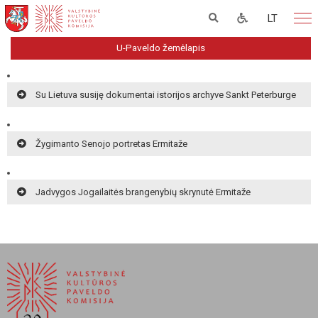
LT
U-Paveldo žemėlapis
Su Lietuva susiję dokumentai istorijos archyve Sankt Peterburge
Žygimanto Senojo portretas Ermitaže
Jadvygos Jogailaitės brangenybių skrynutė Ermitaže