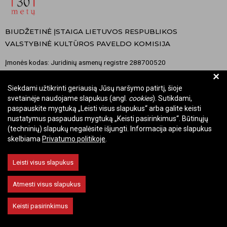
BIUDŽETINĖ ĮSTAIGA LIETUVOS RESPUBLIKOS
VALSTYBINĖ KULTŪROS PAVELDO KOMISIJA
Įmonės kodas: Juridinių asmenų registre 288700520
+
Adresas: Rūdninkų g. 13, 01135 Vilnius
Telefonas: +370 699 13972
Siekdami užtikrinti geriausią Jūsų naršymo patirtį, šioje
svetainėje naudojame slapukus (angl.
cookies
). Sutikdami,
El. paštas: komisija@vkpk.lt
paspauskite mygtuką „Leisti visus slapukus“ arba galite keisti
BENDRAUKIME
nustatymus paspaudus mygtuką „Keisti pasirinkimus“. Būtinųjų
(techninių) slapukų negalėsite išjungti. Informacija apie slapukus
skelbiama
Privatumo politikoje
.
© 2026 Valstybinė kultūros paveldo komisija. Visos teisės saugomos.
Leisti visus slapukus
Keisti slapukų nustatymus
Atmesti visus slapukus
Keisti pasirinkimus