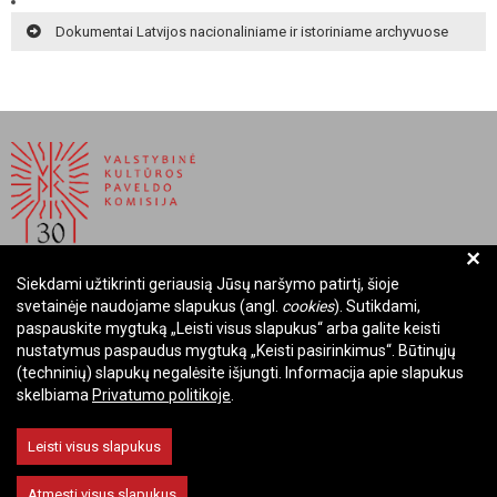
Dokumentai Latvijos nacionaliniame ir istoriniame archyvuose
+
Siekdami užtikrinti geriausią Jūsų naršymo patirtį, šioje
BIUDŽETINĖ ĮSTAIGA LIETUVOS RESPUBLIKOS
svetainėje naudojame slapukus (angl.
cookies
). Sutikdami,
VALSTYBINĖ KULTŪROS PAVELDO KOMISIJA
paspauskite mygtuką „Leisti visus slapukus“ arba galite keisti
nustatymus paspaudus mygtuką „Keisti pasirinkimus“. Būtinųjų
Įmonės kodas: Juridinių asmenų registre 288700520
(techninių) slapukų negalėsite išjungti. Informacija apie slapukus
Adresas: Rūdninkų g. 13, 01135 Vilnius
skelbiama
Privatumo politikoje
.
Telefonas: +370 699 13972
El. paštas: komisija@vkpk.lt
Leisti visus slapukus
BENDRAUKIME
Atmesti visus slapukus