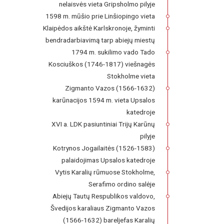
nelaisvės vieta Gripsholmo pilyje
1598 m. mūšio prie Linšiopingo vieta
Klaipėdos aikštė Karlskronoje, žyminti
bendradarbiavimą tarp abiejų miestų
1794 m. sukilimo vado Tado
Kosciuškos (1746-1817) viešnagės
Stokholme vieta
Zigmanto Vazos (1566-1632)
karūnacijos 1594 m. vieta Upsalos
katedroje
XVI a. LDK pasiuntiniai Trijų Karūnų
pilyje
Kotrynos Jogailaitės (1526-1583)
palaidojimas Upsalos katedroje
Vytis Karalių rūmuose Stokholme,
Serafimo ordino salėje
Abiejų Tautų Respublikos valdovo,
Švedijos karaliaus Zigmanto Vazos
(1566-1632) bareljefas Karalių