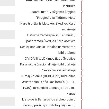
Atminimo lenta Marijai Gimbutienei
Insbruke
Juozo Tumo-Vaižganto knygos
"Pragiedruliai" kūrimo vieta
Karo trofėjai iš Lietuvos Švedijos Karo
muziejuje
Lietuvos žemėlapiai ir LDK miestų
panoramos Švedijos Karo archyve
Senieji spaudiniai Upsalos universiteto
bibliotekoje
XVI-XVIII a. LDK medžiaga Švedijos
Karališkoje (nacionalinėje) bibliotekoje
Prekybiniai ryšiai Birkoje
Kuršių kolonija (XI-XII a. pr.) Kurajolme
Aviatoriaus Olof’o Dahlbeck’o (1884-
1930), tarnavusio Lietuvoje 1919 m.,
kapas
Lietuvos ir Baltarusijos archeologinių
radinių piešinių ir mitologinių vaizdų