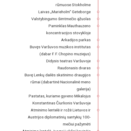
rūmuose Stokholme
Laivas „Marieholm“ Geteborge
Valstybingumo šimtmečio ąžuolas
Paminklas Mauthauzeno
koncentracijos stovykloje
Arkadijos parkas
Buvęs Varšuvos muzikos institutas
(dabar F. F. Chopino muziejus)
Didysis teatras Varšuvoje
Raudonasis dvaras
Buvę Lenkų dailės skatinimo draugijos
rūmai (dabartinė Nacionalinė meno
galerija)
Pastatas, kuriame gyveno Mikalojus
Konstantinas Čiurlionis Varšuvoje
Atminimo lentelė ir rožė Lietuvos ir
Austrijos diplomatinių santykių 100-
mečiui pažymėti