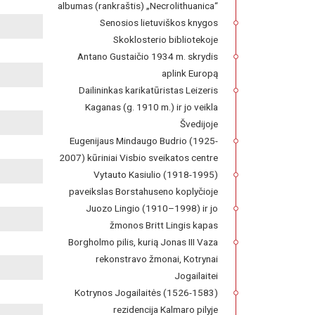
albumas (rankraštis) „Necrolithuanica“
Senosios lietuviškos knygos
Skoklosterio bibliotekoje
Antano Gustaičio 1934 m. skrydis
aplink Europą
Dailininkas karikatūristas Leizeris
Kaganas (g. 1910 m.) ir jo veikla
Švedijoje
Eugenijaus Mindaugo Budrio (1925-
2007) kūriniai Visbio sveikatos centre
Vytauto Kasiulio (1918-1995)
paveikslas Borstahuseno koplyčioje
Juozo Lingio (1910–1998) ir jo
žmonos Britt Lingis kapas
Borgholmo pilis, kurią Jonas III Vaza
rekonstravo žmonai, Kotrynai
Jogailaitei
Kotrynos Jogailaitės (1526-1583)
rezidencija Kalmaro pilyje