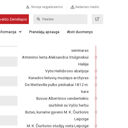
Versija neįgaliesiems
Svetainės medis
Pompidu centras ir Marco
LT
veldo žemėlapis
Chagallo kūriniai
informacija
Pranešėjų apsauga
Atviri duomenys
Franckesche Stiftungen kompleksas,
kuriame 1727–1740 m. veikė Lietuvių
seminaras
Atminimo lenta Aleksandrui Stulginskiui
Halėje
Vytis Heilsbrono abatijoje
Kanados lietuvių muziejus-archyvas
De Watteville pulko pėdsakai 1812 m.
kare
Buvusi Albertinos vandentiekio
siurblinė su Vyčio herbu
Butas, kuriame gyveno M. K. Čiurlionis
Leipcige
M. K. Čiurlionio studijų vieta Leipcige