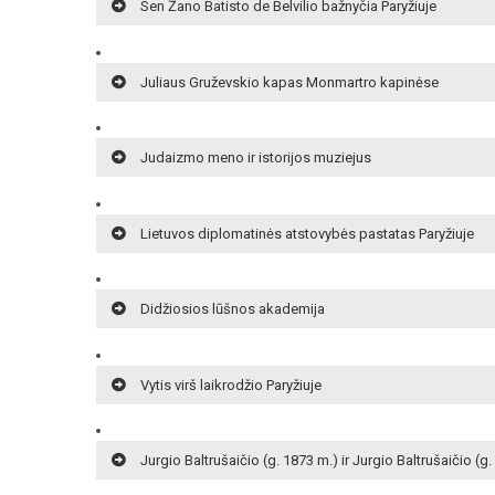
Sen Žano Batisto de Belvilio bažnyčia Paryžiuje
Juliaus Gruževskio kapas Monmartro kapinėse
Judaizmo meno ir istorijos muziejus
Lietuvos diplomatinės atstovybės pastatas Paryžiuje
Didžiosios lūšnos akademija
Vytis virš laikrodžio Paryžiuje
Jurgio Baltrušaičio (g. 1873 m.) ir Jurgio Baltrušaičio (