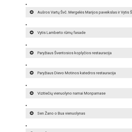
Aušros Vartų Švč. Mergelės Marijos paveikslas ir Vytis 
Vytis Lamberto rūmų fasade
Paryžiaus Šventosios koplyčios restauracija
Paryžiaus Dievo Motinos katedros restauracija
Vizitiečių vienuolyno namai Monparnase
Sen Žano o Bua vienuolynas