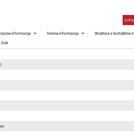
U-Pa
racinė informacija
Teisinė informacija
Struktūra ir kontaktinė 
DUK
)
uje