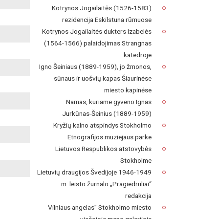
Kotrynos Jogailaitės (1526-1583)
rezidencija Eskilstuna rūmuose
Kotrynos Jogailaitės dukters Izabelės
(1564-1566) palaidojimas Strangnas
katedroje
Igno Šeiniaus (1889-1959), jo žmonos,
sūnaus ir uošvių kapas Šiaurinėse
miesto kapinėse
Namas, kuriame gyveno Ignas
Jurkūnas-Šeinius (1889-1959)
Kryžių kalno atspindys Stokholmo
Etnografijos muziejaus parke
Lietuvos Respublikos atstovybės
Stokholme
Lietuvių draugijos Švedijoje 1946-1949
m. leisto žurnalo „Pragiedruliai“
redakcija
Vilniaus angelas” Stokholmo miesto