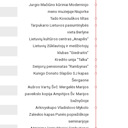
Jurgio Mačiūno kūriniai Moderniojo
meno muziejuje Niujorke
Tado Kosciuškos tiltas
Tarpukario Lietuvos pasiuntinybės
vieta Berlyne
Lietuvių kultūros centras „Anapilis“
Lietuvių žūklautojų ir medžiotojų
klubas “Giedraitis”
Kredito unija “Talka”
Senjorų pensionatas “Rambynas"
Kunigo Donato Slapšio SJ kapas
Ševgaone
Aušros Vartų Švč. Mergelės Marijos
paveikslo kopija Ampitijos Šv. Marijos
bažnyčioje
Arkivyskupo Vladislovo Mykolo
Zaleskio kapas Punės popiežiškoje
seminarijoje