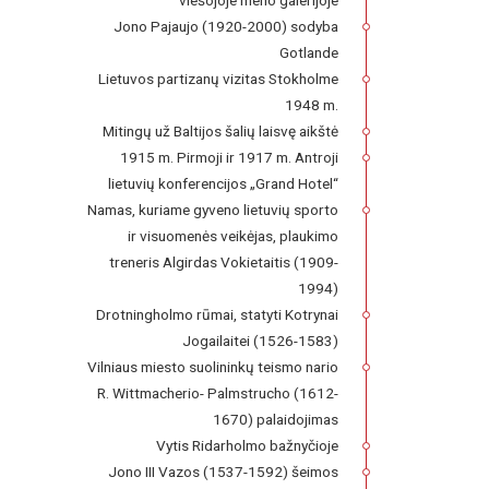
viešojoje meno galerijoje
Jono Pajaujo (1920-2000) sodyba
Gotlande
Lietuvos partizanų vizitas Stokholme
1948 m.
Mitingų už Baltijos šalių laisvę aikštė
1915 m. Pirmoji ir 1917 m. Antroji
lietuvių konferencijos „Grand Hotel“
Namas, kuriame gyveno lietuvių sporto
ir visuomenės veikėjas, plaukimo
treneris Algirdas Vokietaitis (1909-
1994)
Drotningholmo rūmai, statyti Kotrynai
Jogailaitei (1526-1583)
Vilniaus miesto suolininkų teismo nario
R. Wittmacherio- Palmstrucho (1612-
1670) palaidojimas
Vytis Ridarholmo bažnyčioje
Jono III Vazos (1537-1592) šeimos