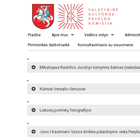
Adomo Mickevičiaus paminklas Paryžiuje
Pradžia
Apie mus
Veiklos sritys
Administ
Pirmininkės darbotvarkė
Konsultavimasis su visuomene
Radvilos gatvė Paryžiuje
Mikalojaus Radvilos Juodojo turnyrinis šalmas (saladas
Kūriniai Versalio rūmuose
Lietuvių portretų fotografijos
Jono I Kazimiero Vazos širdies palaidojimo vieta Paryži