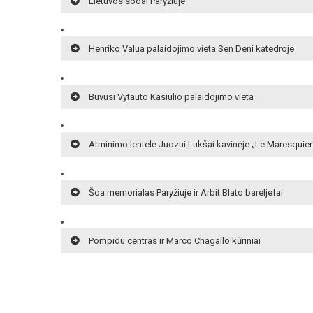
Lietuvos sodai Paryžiuje
Henriko Valua palaidojimo vieta Sen Deni katedroje
Buvusi Vytauto Kasiulio palaidojimo vieta
Atminimo lentelė Juozui Lukšai kavinėje „Le Maresquier
Šoa memorialas Paryžiuje ir Arbit Blato bareljefai
Pompidu centras ir Marco Chagallo kūriniai