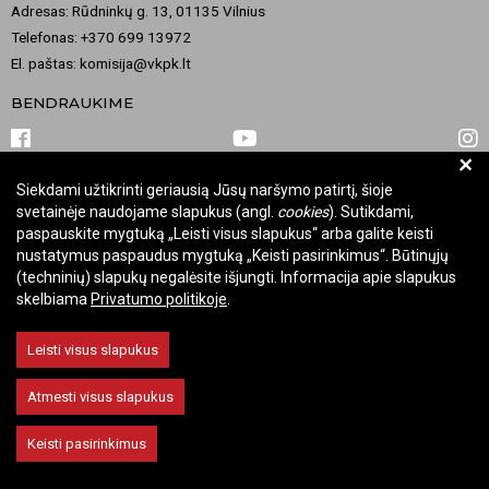
Adresas: Rūdninkų g. 13, 01135 Vilnius
Telefonas: +370 699 13972
El. paštas: komisija@vkpk.lt
BENDRAUKIME
+
Siekdami užtikrinti geriausią Jūsų naršymo patirtį, šioje
© 2026 Valstybinė kultūros paveldo komisija. Visos teisės saugomos.
svetainėje naudojame slapukus (angl.
cookies
). Sutikdami,
Keisti slapukų nustatymus
paspauskite mygtuką „Leisti visus slapukus“ arba galite keisti
nustatymus paspaudus mygtuką „Keisti pasirinkimus“. Būtinųjų
(techninių) slapukų negalėsite išjungti. Informacija apie slapukus
skelbiama
Privatumo politikoje
.
Leisti visus slapukus
Atmesti visus slapukus
Keisti pasirinkimus