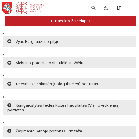
LT
U-Paveldo žemėlapis
Vytis Burghauzeno pilyje
Meiseno porceliano statulėlė su Vyčiu
Teresės Oginskaitės (Sologubienės) portretas
Kunigaikštytės Teklės Rožės Radvilaitės (Višnioveckienės)
portretas
Žygimanto Senojo portretas Ermitaže