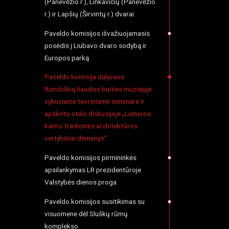
(Panevėžio r.), Linkavičių (Panevėžio
r.) ir Lapšių (Širvintų r.) dvarai.
Paveldo komisijos išvažiuojamasis
posėdis į Liubavo dvaro sodybą ir
Europos parką
Paveldo komisija dalyvavo
Rumšiškių liaudies buities muziejuje
vykusiame teoriniame seminare ir
apskrito stalo diskusijoje „Lietuvos
kaimo tradicinės architektūros
vertybiniai dėmenys“
Paveldo komisijos pirmininkės
apsilankymas LR prezidentūroje
Valstybės dienos proga
Paveldo komisijos susitikimas su
visuomene dėl Sluškų rūmų
komplekso