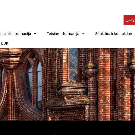
U-Pa
racinė informacija
Teisinė informacija
Struktūra ir kontaktinė 
DUK