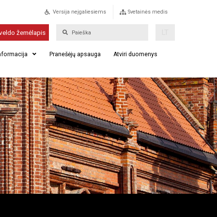
Versija neįgaliesiems
Svetainės medis
LT
veldo žemėlapis
informacija
Pranešėjų apsauga
Atviri duomenys