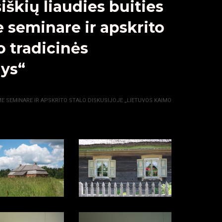
škių liaudies buities
 seminare ir apskrito
o tradicinės
nys“
E SEMINARE IR APSKRITO STALO DISKUSIJOJE „LIETUVOS KAIMO