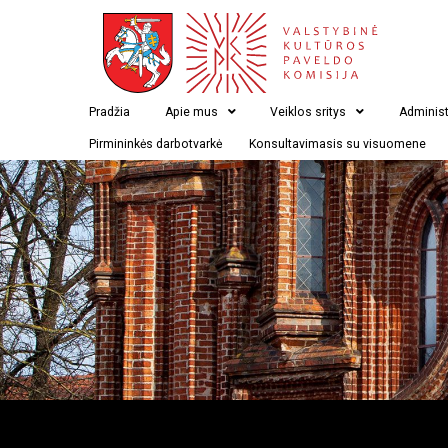
Pradžia
Apie mus
Veiklos sritys
Administ
Pirmininkės darbotvarkė
Konsultavimasis su visuomene