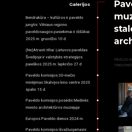
Pav
Galerijos
muz
Bendrakūra – kultūros ir paveldo
jungtis: Vilniaus regiono
sta
paveldosaugos pasiekimai ir iššūkiai
arc
2025 m. gruodžio 10 d.
(Ne)Atrasti tiltai: Lietuvos paveldas
PRADŽIA
Švedijoje ir valstybės strategijos
PAVELDO K
paieškos 2025 m. lapkričio 27 d
TRADICINĖ
Paveldo komisijos 30-mečio
minėjimas Skalvijos kino centre 2025
spalio 15 d.
Paveldo komisijos posėdis Medinės
miesto architektūros muziejuje
Europos Paveldo dienos 2024 m.
Paveldo komisijos išvažiuojamasis