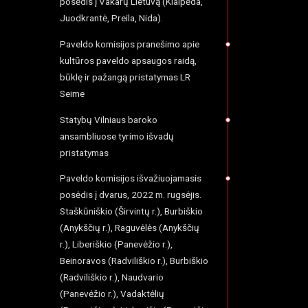
posėdis į Vakarų Lietuvą (Klaipėda,
Juodkrantė, Preila, Nida).
Paveldo komisijos pranešimo apie
kultūros paveldo apsaugos raidą,
būklę ir pažangą pristatymas LR
Seime
Statybų Vilniaus baroko
ansambliuose tyrimo išvadų
pristatymas
Paveldo komisijos išvažiuojamasis
posėdis į dvarus, 2022 m. rugsėjis.
Staškūniškio (Širvintų r.), Burbiškio
(Anykščių r.), Raguvėlės (Anykščių
r.), Liberiškio (Panevėžio r.),
Beinoravos (Radviliškio r.), Burbiškio
(Radviliškio r.), Naudvario
(Panevėžio r.), Vadaktėlių