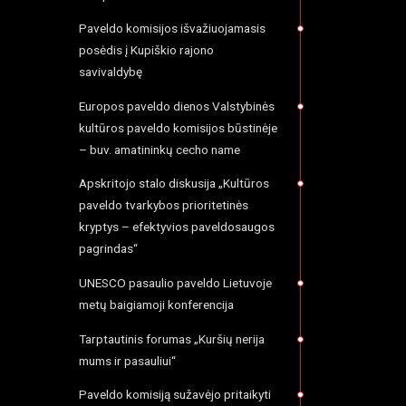
Paveldo komisijos išvažiuojamasis
posėdis į Kupiškio rajono
savivaldybę
Europos paveldo dienos Valstybinės
kultūros paveldo komisijos būstinėje
– buv. amatininkų cecho name
Apskritojo stalo diskusija „Kultūros
paveldo tvarkybos prioritetinės
kryptys – efektyvios paveldosaugos
pagrindas“
UNESCO pasaulio paveldo Lietuvoje
metų baigiamoji konferencija
Tarptautinis forumas „Kuršių nerija
mums ir pasauliui“
Paveldo komisiją sužavėjo pritaikyti